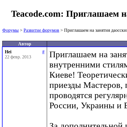
Teacode.com:
Приглашаем на
Форумы
>
Развитие форумов
> Приглашаем на занятия даосск
Автор
Hei
#
Приглашаем на заня
22 февр. 2013
внутренними стилям
Киеве! Теоретически
приезды Мастеров, 
проводятся регуляр
России, Украины и Б
За дополнительной 