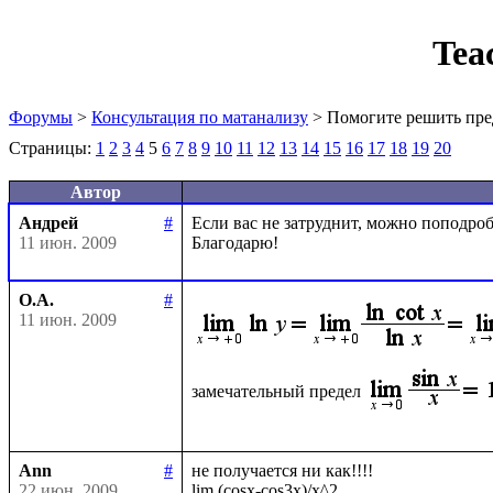
Tea
Форумы
>
Консультация по матанализу
> Помогите решить пре
Страницы:
1
2
3
4
5
6
7
8
9
10
11
12
13
14
15
16
17
18
19
20
Автор
Андрей
#
Если вас не затруднит, можно поподробн
11 июн. 2009
О.А.
#
11 июн. 2009
замечательный предел
Ann
#
не получается ни как!!!!

22 июн. 2009
lim (cosx-cos3x)/x^2
