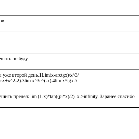
же второй день.1Lim(x-arctgx)/x^3/
