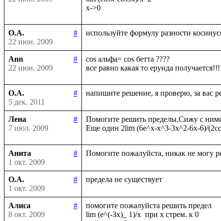
О.А.
#
22 июн. 2009
Ann
#
cos альфа= cos бетта ????

22 июн. 2009
О.А.
#
5 дек. 2011
Лена
#
Помогите решить пределы.Сижу с ними у
7 июл. 2009
Анита
#
1 окт. 2009
О.А.
#
1 окт. 2009
Алиса
#
помогите пожалуйста решить предел

8 окт. 2009
lim (e^(-3x)_ 1)/x  при х стрем. к 0
