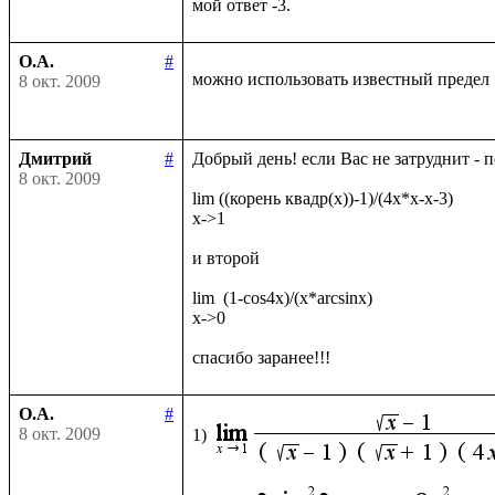
О.А.
#
можно использовать известный предел
8 окт. 2009
Дмитрий
#
Добрый день! если Вас не затруднит - 
8 окт. 2009
lim ((корень квадр(x))-1)/(4x*x-x-3)

x->1

и второй

lim  (1-cos4x)/(x*arcsinx)

x->0

О.А.
#
8 окт. 2009
1)