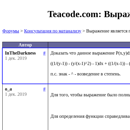
Teacode.com:
Выраж
Форумы
>
Консультация по матанализу
> Выражение является
Автор
InTheDarkness
#
Доказать что данное выражение P(x,y)d
1 дек. 2019
((1/(y-1)) - (y/(x-1)^2) - 1)dx + ((1/(x-1)) -
o_a
#
1 дек. 2019
Для того, чтобы выражение было полны
Для определения функции справедлива