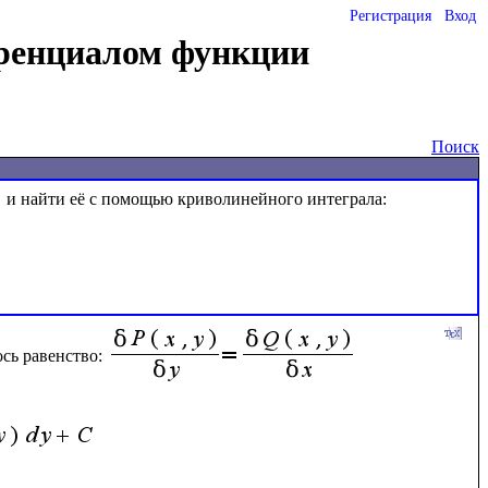
Регистрация
Вход
ренциалом функции
Поиск
  и найти её с помощью криволинейного интеграла:

ь равенство: 