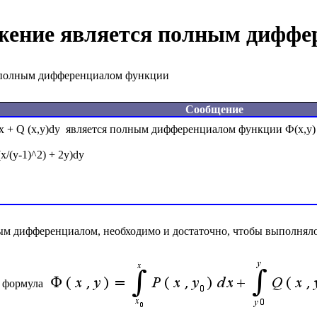
ение является полным диффе
 полным дифференциалом функции
Сообщение
x + Q (x,y)dy  является полным дифференциалом функции Ф(x,y)
 (x/(y-1)^2) + 2y)dy

м дифференциалом, необходимо и достаточно, чтобы выполнялос
 формула 