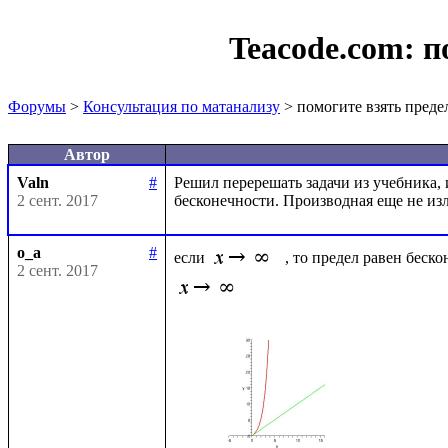
Teacode.com:
п
Форумы
>
Консультация по матанализу
> помогите взять преде
Автор
Valn
#
Решил перерешать задачи из учебника, и 
2 сент. 2017
o_a
#
если 
, то предел равен беско
2 сент. 2017