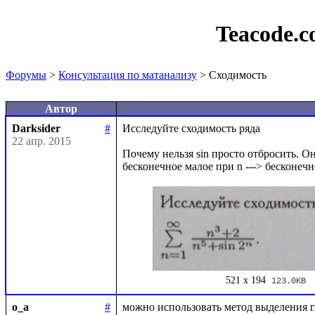
Teacode.
Форумы
>
Консультация по матанализу
> Сходимость
Автор
Darksider
#
Исследуйте сходимость ряда 

22 апр. 2015
Почему нельзя sin просто отбросить. Он 
521 x 194
123.0KB
o_a
#
можно использовать метод выделения г