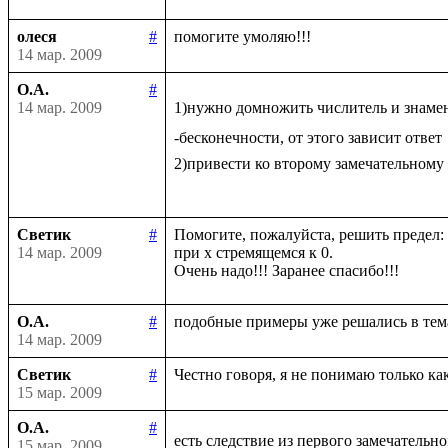
олеся
#
14 мар. 2009
О.А.
#
14 мар. 2009
1)нужно домножить числитель и знаме
-бесконечности, от этого зависит ответ

2)привести ко второму замечательному
Светик
#
Помогите, пожалуйста, решить предел: li
14 мар. 2009
при х стремящемся к 0.

О.А.
#
14 мар. 2009
Светик
#
15 мар. 2009
О.А.
#
есть следствие из первого замечательно
15 мар. 2009