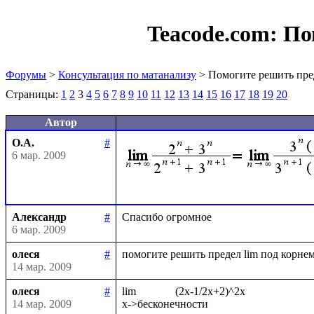
Teacode.com:
По
Форумы
>
Консультация по матанализу
> Помогите решить пре
Страницы:
1
2
3
4
5
6
7
8
9
10
11
12
13
14
15
16
17
18
19
20
Автор
О.А.
#
6 мар. 2009
Александр
#
6 мар. 2009
олеся
#
14 мар. 2009
олеся
#
lim              (2x-1/2x+2)^2x

14 мар. 2009