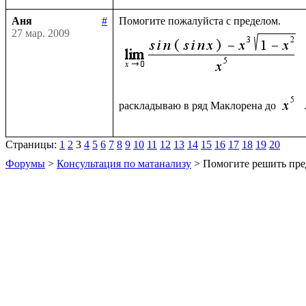
Аня
#
27 мар. 2009
раскладываю в ряд Маклорена до 
Страницы:
1
2
3
4
5
6
7
8
9
10
11
12
13
14
15
16
17
18
19
20
Форумы
>
Консультация по матанализу
> Помогите решить пре