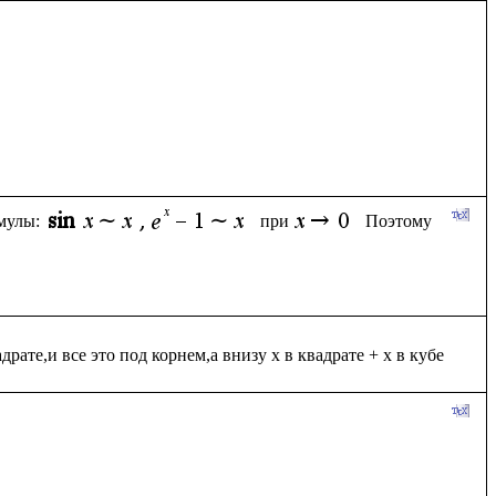
мулы:
при
Поэтому 