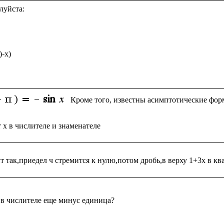
уйста:

-x)

Кроме того, известны асимптотические фор