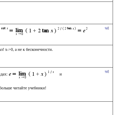
! x->0, а не к бесконечности.

дах:
 и 