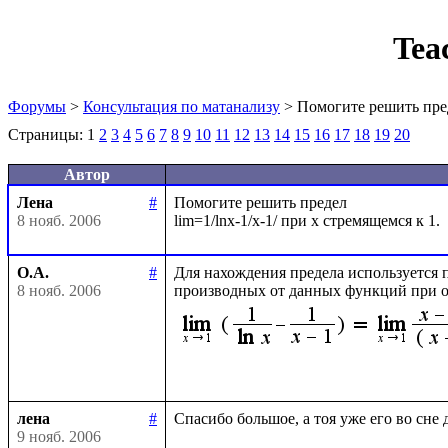
Tea
Форумы
>
Консультация по матанализу
> Помогите решить пре
Страницы:
1
2
3
4
5
6
7
8
9
10
11
12
13
14
15
16
17
18
19
20
Автор
Лена
#
Помогите решить предел

8 нояб. 2006
О.А.
#
Для нахождения предела используется 
8 нояб. 2006
производных от данных функций при о
лена
#
9 нояб. 2006