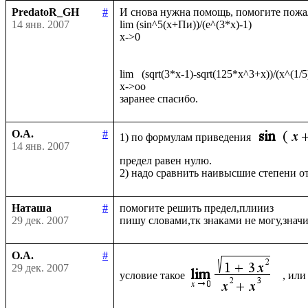
PredatoR_GH
#
И снова нужна помощь, помогите пожал
14 янв. 2007
lim (sin^5(x+Пи))/(е^(3*x)-1)

x->0

lim   (sqrt(3*x-1)-sqrt(125*x^3+x))/(x^(1/5)
x->oo

О.А.
#
1) по формулам приведения 
14 янв. 2007
предел равен нулю.

Наташа
#
помогите решить предел,плиииз

29 дек. 2007
О.А.
#
29 дек. 2007
условие такое