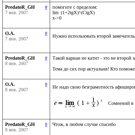
PredatoR_GH
#
помогите с пределом:

7 янв. 2007
lim  (1+2tgX)^(CtgX)

О.А.
#
Нужно использовать второй замечател
7 янв. 2007
PredatoR_GH
#
Такой вариан не катит - это не второй з
8 янв. 2007
О.А.
#
Не надо свою безграмотность афиширов
8 янв. 2007
PredatoR_GH
#
8 янв. 2007