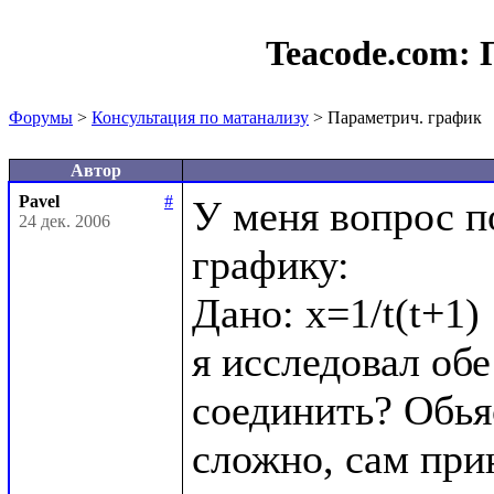
Teacode.com:
Форумы
>
Консультация по матанализу
> Параметрич. график
Автор
Pavel
#
У меня вопрос п
24 дек. 2006
графику:

Дано: x=1/t(t+1)  
я исследовал обе
соединить? Обьяс
сложно, сам при