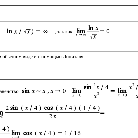
, так как 
авенство 