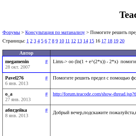
Tea
Форумы
>
Консультация по матанализу
> Помогите решить пре
Страницы:
1
2
3
4
5
6
7
8
9
10
11
12
13
14
15
16
17
18
19
20
Автор
megamenin
#
28 окт. 2007
Pavel276
#
6 янв. 2013
o_a
#
http://forum.teacode.com/show-thread.
27 янв. 2013
абвгдейка
#
Добрый вечер,подскажите пожалуйста,
8 янв. 2013