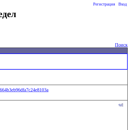
Регистрация
Вход
едел
Поиск
1664b3eb96dfa7c24e8103a