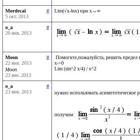
Mordecai
#
5 окт. 2013
o_a
#
20 янв. 2013
Moon
#
 Помогите,пожалуйста, решить предел в обычном виде и с помощью Лопиталя

22 янв. 2013
х->0

Moon
23 янв. 2013
o_a
#
23 янв. 2013
нужно использовать асимптотическое р
получим  