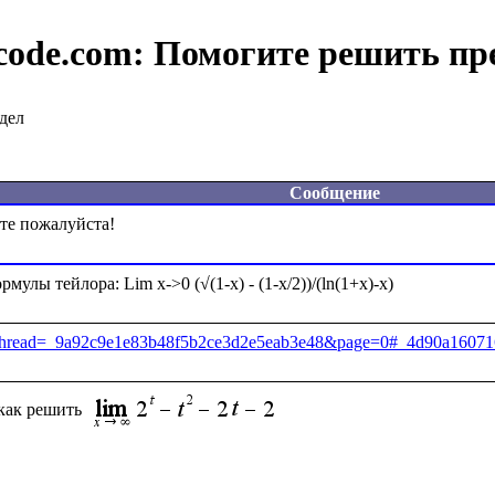
code.com:
Помогите решить пр
дел
Сообщение
jsp?thread=_9a92c9e1e83b48f5b2ce3d2e5eab3e48&page=0#_4d90a1607
как решить 