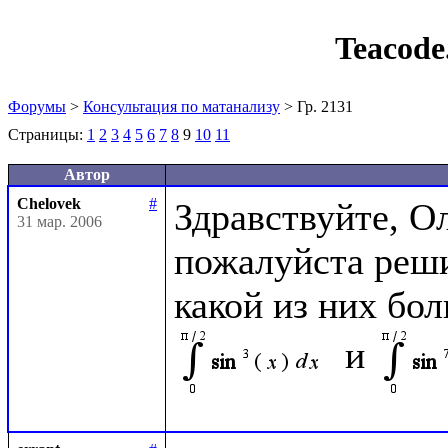
Teacod
Форумы
>
Консультация по матанализу
> Гр. 2131
Страницы:
1
2
3
4
5
6
7
8
9
10
11
Автор
Chelovek
#
Здравствуйте, О
31 мар. 2006
пожалуйста решит
 и 