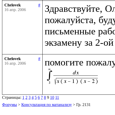
Chelovek
#
Здравствуйте, О
16 апр. 2006
пожалуйста, буду
письменные рабо
Chelovek
#
16 апр. 2006
Страницы:
1
2
3
4
5
6
7
8
9
10
11
Форумы
>
Консультация по матанализу
> Гр. 2131