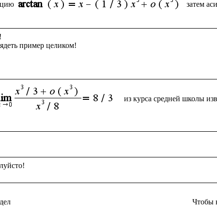
кцию
затем ас


ядеть пример целиком!

из курса средней школы из
дел
Чтобы 