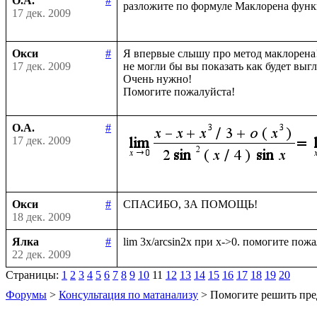
О.А.
#
разложите по формуле Маклорена фун
17 дек. 2009
Окси
#
Я впервые слышу про метод маклорена!
17 дек. 2009
не могли бы вы показать как будет выгл
Очень нужно!

О.А.
#
17 дек. 2009
Окси
#
18 дек. 2009
Ялка
#
22 дек. 2009
Страницы:
1
2
3
4
5
6
7
8
9
10
11
12
13
14
15
16
17
18
19
20
Форумы
>
Консультация по матанализу
> Помогите решить пре