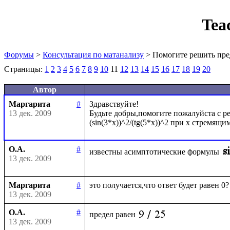
Tea
Форумы
>
Консультация по матанализу
> Помогите решить пре
Страницы:
1
2
3
4
5
6
7
8
9
10
11
12
13
14
15
16
17
18
19
20
Автор
Маргарита
#
Здравствуйте!

13 дек. 2009
Будьте добры,помогите пожалуйста с ре
О.А.
#
известны асимптотические формулы
13 дек. 2009
Маргарита
#
13 дек. 2009
О.А.
#
предел равен
13 дек. 2009