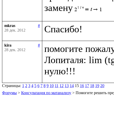
замену
mkras
#
28 дек. 2012
kira
#
помогите пожалу
28 дек. 2012
Лопиталя: lim (tg 
Страницы:
1
2
3
4
5
6
7
8
9
10
11
12
13
14
15
16
17
18
19
20
Форумы
>
Консультация по матанализу
> Помогите решить пре