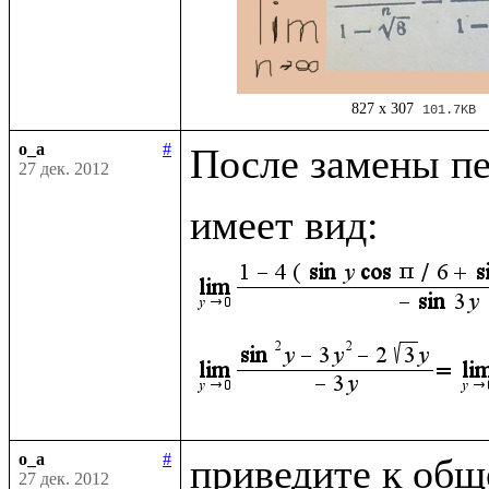
827 x 307
101.7KB
o_a
#
После замены п
27 дек. 2012
имеет вид: 
o_a
#
приведите к общ
27 дек. 2012