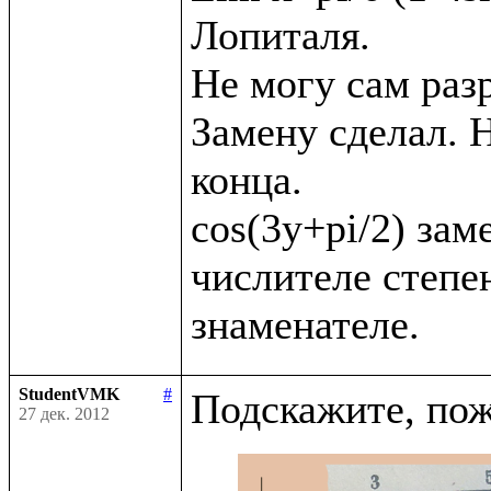
Лопиталя. 

Не могу сам раз
Замену сделал. Н
конца.

cos(3y+pi/2) заме
числителе степен
StudentVMK
#
27 дек. 2012