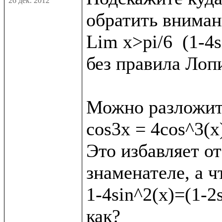
26 дек. 2012
обратить внимани
Lim x>pi/6  (1-4s
без правила Лопи
Можно разложит
cos3x = 4cos^3(x)
Это избавляет от
знаменателе, а ч
1-4sin^2(x)=(1-2s