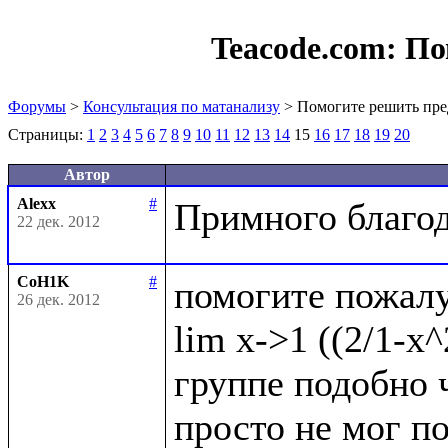
Teacode.com:
По
Форумы
>
Консультация по матанализу
> Помогите решить пре
Страницы:
1
2
3
4
5
6
7
8
9
10
11
12
13
14
15
16
17
18
19
20
Автор
Alexx
#
22 дек. 2012
CoH1K
#
помогите пожалу
26 дек. 2012
lim x->1 ((2/1-x^
группе подобно ч