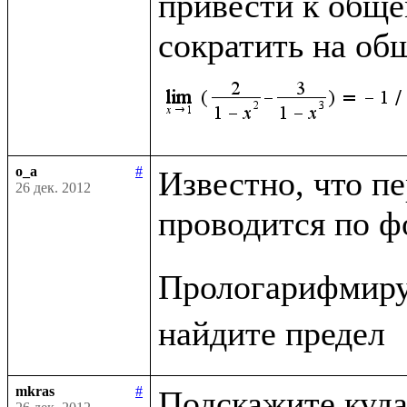
привести к обще
сократить на о
o_a
#
Известно, что п
26 дек. 2012
проводится по ф
Прологарифмиру
mkras
#
Подскажите куда 