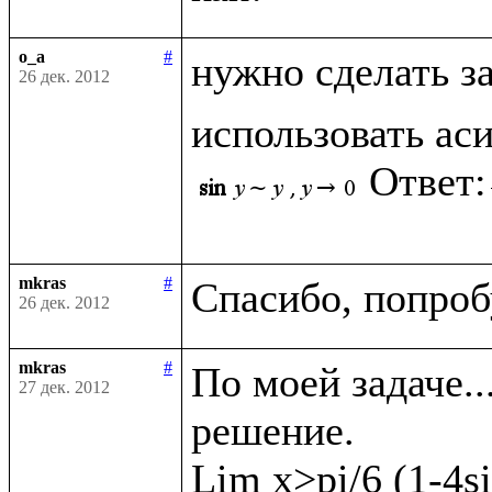
o_a
#
нужно сделать з
26 дек. 2012
использовать ас
Ответ:
mkras
#
26 дек. 2012
mkras
#
По моей задаче..
27 дек. 2012
решение. 

Lim x>pi/6 (1-4si