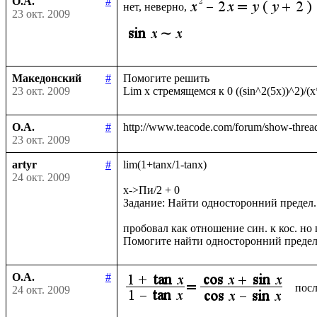
О.А.
#
нет, неверно,
23 окт. 2009
Македонский
#
Помогите решить

23 окт. 2009
О.А.
#
23 окт. 2009
artyr
#
lim(1+tanx/1-tanx)

24 окт. 2009
x->Пи/2 + 0

Задание: Найти односторонний предел.

пробовал как отношение син. к кос. но п
О.А.
#
посл
24 окт. 2009