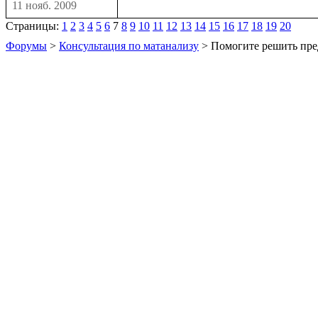
11 нояб. 2009
Страницы:
1
2
3
4
5
6
7
8
9
10
11
12
13
14
15
16
17
18
19
20
Форумы
>
Консультация по матанализу
> Помогите решить пре