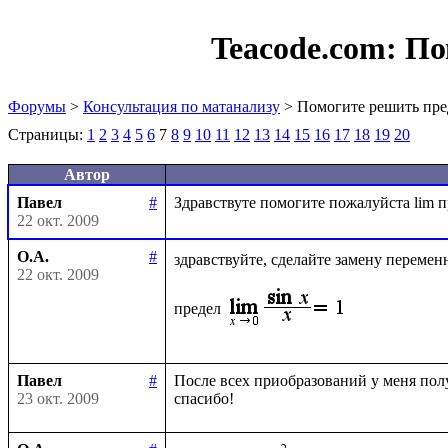
Teacode.com:
По
Форумы
>
Консультация по матанализу
> Помогите решить пре
Страницы:
1
2
3
4
5
6
7
8
9
10
11
12
13
14
15
16
17
18
19
20
Автор
Павел
#
22 окт. 2009
О.А.
#
здравствуйте, сделайте замену перемен
22 окт. 2009
предел
Павел
#
После всех приобразований у меня получ
23 окт. 2009