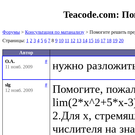
Teacode.com:
По
Форумы
>
Консультация по матанализу
> Помогите решить пре
Страницы:
1
2
3
4
5
6
7
8
9
10
11
12
13
14
15
16
17
18
19
20
Автор
О.А.
#
11 нояб. 2009
slg
#
Помогите, пожал
12 нояб. 2009
lim(2*x^2+5*x-3)
2.Для x, стремящ
числителя на зн