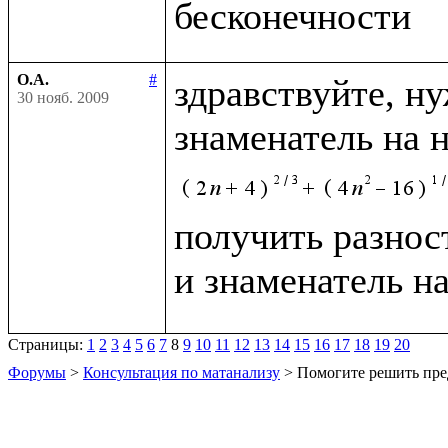
О.А.
#
здравствуйте, н
30 нояб. 2009
знаменатель на 
получить разност
и знаменатель н
Страницы:
1
2
3
4
5
6
7
8
9
10
11
12
13
14
15
16
17
18
19
20
Форумы
>
Консультация по матанализу
> Помогите решить пре