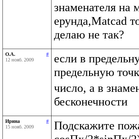
знаменателя на 
ерунда,Matcad то
О.А.
#
если в предельн
12 нояб. 2009
предельную точ
число, а в знаме
Ирина
#
Подскажите пожа
15 нояб. 2009
cosПx/2*sinПx/2)