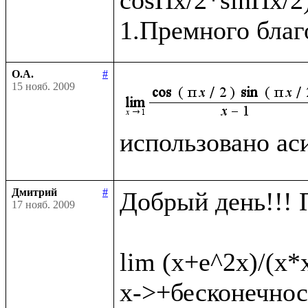
О.А.
#
15 нояб. 2009
использовано ас
Дмитрий
#
Добрый день!!! 
17 нояб. 2009
lim (x+e^2x)/(x*
x->+бесконечност