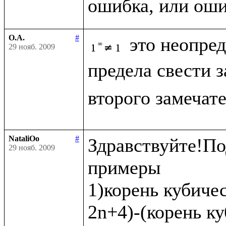
О.А.
#
это неопре
29 нояб. 2009
предела свести 
второго замечат
NataliOo
#
Здравствуйте!По
29 нояб. 2009
примеры 

1)корень кубичес
2n+4)-(корень ку