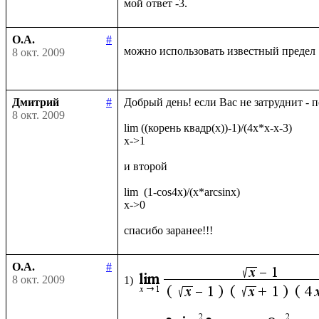
О.А.
#
можно использовать известный предел
8 окт. 2009
Дмитрий
#
Добрый день! если Вас не затруднит - 
8 окт. 2009
lim ((корень квадр(x))-1)/(4x*x-x-3)

x->1

и второй

lim  (1-cos4x)/(x*arcsinx)

x->0

О.А.
#
8 окт. 2009
1)