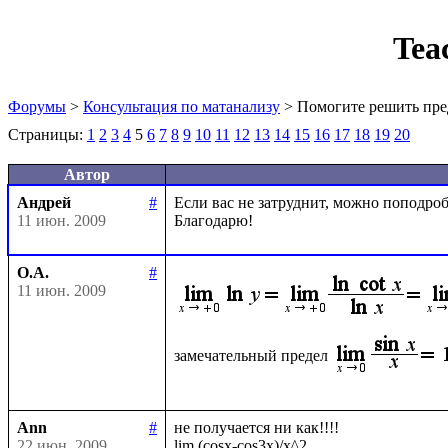
Tea
Форумы
>
Консультация по матанализу
> Помогите решить пре
Страницы:
1
2
3
4
5
6
7
8
9
10
11
12
13
14
15
16
17
18
19
20
Автор
Андрей
#
Если вас не затруднит, можно поподробн
11 июн. 2009
О.А.
#
11 июн. 2009
замечательный предел
Ann
#
не получается ни как!!!!

22 июн. 2009
lim (cosx-cos3x)/x^2
