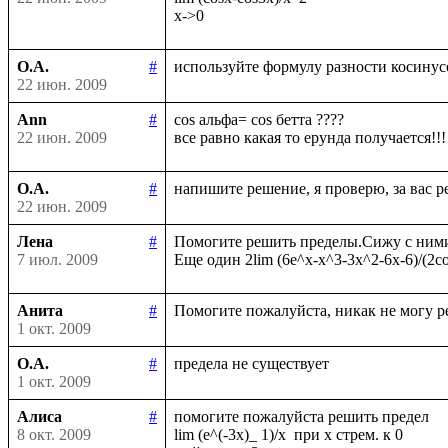
О.А.
#
22 июн. 2009
Ann
#
cos альфа= cos бетта ????

22 июн. 2009
О.А.
#
22 июн. 2009
Лена
#
Помогите решить пределы.Сижу с ними у
7 июл. 2009
Анита
#
1 окт. 2009
О.А.
#
1 окт. 2009
Алиса
#
помогите пожалуйста решить предел

8 окт. 2009
lim (e^(-3x)_ 1)/x  при х стрем. к 0
