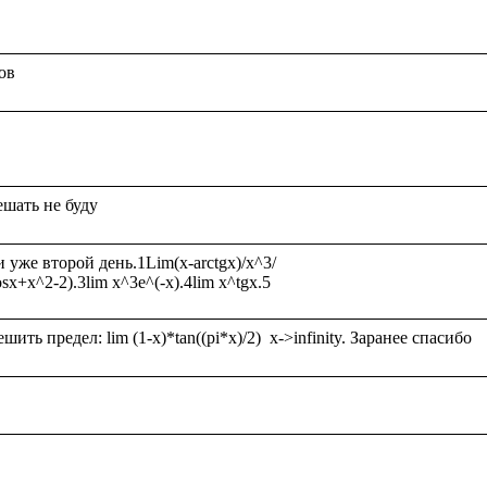
же второй день.1Lim(x-arctgx)/x^3/
