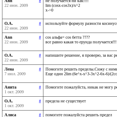
Ann
#
не получается ни как!!!!

22 июн. 2009
lim (cosx-cos3x)/x^2

О.А.
#
22 июн. 2009
Ann
#
cos альфа= cos бетта ????

22 июн. 2009
О.А.
#
22 июн. 2009
Лена
#
Помогите решить пределы.Сижу с ними у
7 июл. 2009
Анита
#
1 окт. 2009
О.А.
#
1 окт. 2009
Алиса
#
помогите пожалуйста решить предел
