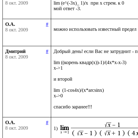
8 окт. 2009
lim (e^(-3x)_ 1)/x  при х стрем. к 0

О.А.
#
можно использовать известный предел
8 окт. 2009
Дмитрий
#
Добрый день! если Вас не затруднит - 
8 окт. 2009
lim ((корень квадр(x))-1)/(4x*x-x-3)

x->1

и второй

lim  (1-cos4x)/(x*arcsinx)

x->0

О.А.
#
8 окт. 2009
1)