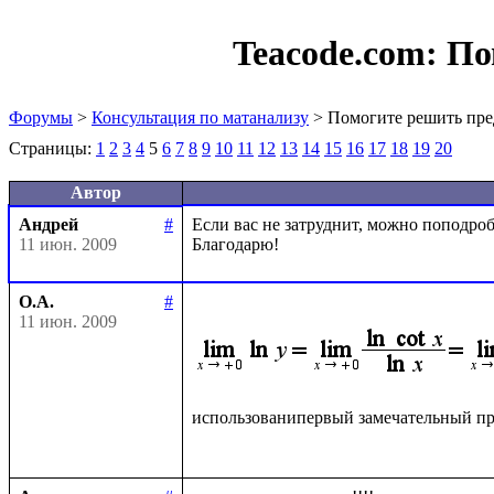
Teacode.com:
По
Форумы
>
Консультация по матанализу
> Помогите решить пре
Страницы:
1
2
3
4
5
6
7
8
9
10
11
12
13
14
15
16
17
18
19
20
Автор
Андрей
#
Если вас не затруднит, можно поподробн
11 июн. 2009
О.А.
#
11 июн. 2009
использованипервый замечательный пр