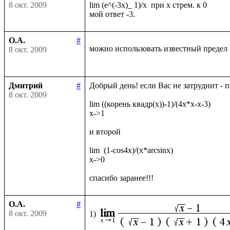
8 окт. 2009
lim (e^(-3x)_ 1)/x  при х стрем. к 0

О.А.
#
можно использовать известный предел
8 окт. 2009
Дмитрий
#
Добрый день! если Вас не затруднит - 
8 окт. 2009
lim ((корень квадр(x))-1)/(4x*x-x-3)

x->1

и второй

lim  (1-cos4x)/(x*arcsinx)

x->0

О.А.
#
8 окт. 2009
1)