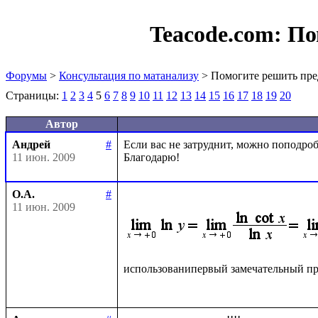
Teacode.com:
По
Форумы
>
Консультация по матанализу
> Помогите решить пре
Страницы:
1
2
3
4
5
6
7
8
9
10
11
12
13
14
15
16
17
18
19
20
Автор
Андрей
#
Если вас не затруднит, можно поподробн
11 июн. 2009
О.А.
#
11 июн. 2009
использованипервый замечательный пр