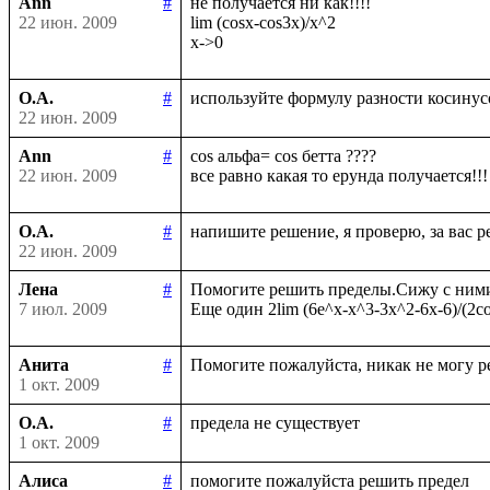
Ann
#
не получается ни как!!!!

22 июн. 2009
lim (cosx-cos3x)/x^2

О.А.
#
22 июн. 2009
Ann
#
cos альфа= cos бетта ????

22 июн. 2009
О.А.
#
22 июн. 2009
Лена
#
Помогите решить пределы.Сижу с ними у
7 июл. 2009
Анита
#
1 окт. 2009
О.А.
#
1 окт. 2009
Алиса
#
помогите пожалуйста решить предел
