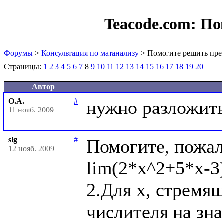
Teacode.com:
По
Форумы
>
Консультация по матанализу
> Помогите решить пре
Страницы:
1
2
3
4
5
6
7
8
9
10
11
12
13
14
15
16
17
18
19
20
Автор
О.А.
#
11 нояб. 2009
slg
#
Помогите, пожал
12 нояб. 2009
lim(2*x^2+5*x-3)
2.Для x, стремящ
числителя на зн