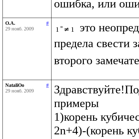
О.А.
#
это неопре
29 нояб. 2009
предела свести 
второго замечат
NataliOo
#
Здравствуйте!По
29 нояб. 2009
примеры 

1)корень кубичес
2n+4)-(корень ку