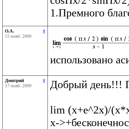
О.А.
#
15 нояб. 2009
использовано ас
Дмитрий
#
Добрый день!!! 
17 нояб. 2009
lim (x+e^2x)/(x*
x->+бесконечност