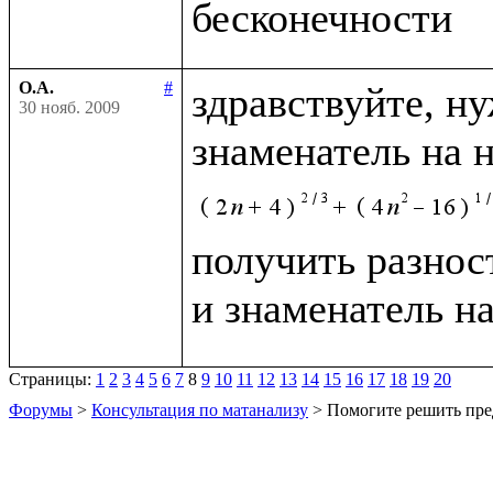
О.А.
#
здравствуйте, н
30 нояб. 2009
знаменатель на 
получить разност
и знаменатель н
Страницы:
1
2
3
4
5
6
7
8
9
10
11
12
13
14
15
16
17
18
19
20
Форумы
>
Консультация по матанализу
> Помогите решить пре