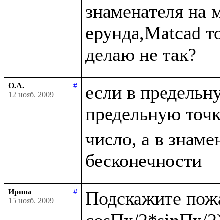
знаменателя на 
ерунда,Matcad то
О.А.
#
если в предельн
12 нояб. 2009
предельную точ
число, а в знаме
Ирина
#
Подскажите пожа
15 нояб. 2009
cosПx/2*sinПx/2)