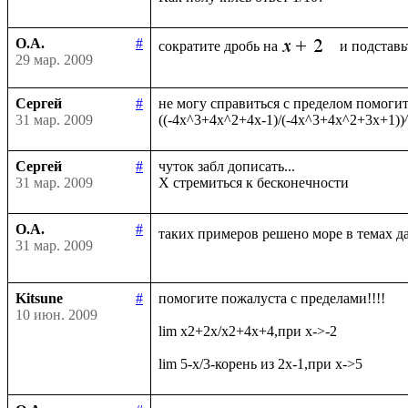
О.А.
#
сократите дробь на
29 мар. 2009
Сергей
#
не могу справиться с пределом помогите
31 мар. 2009
Сергей
#
чуток забл дописать...

31 мар. 2009
О.А.
#
таких примеров решено море в темах д
31 мар. 2009
Kitsune
#
помогите пожалуста с пределами!!!!

10 июн. 2009
lim x2+2x/x2+4x+4,при x->-2
