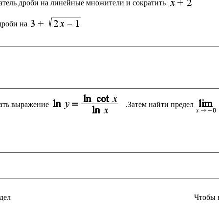
атель дроби на линейные множители и сократить 
дроби на
ать выражение
.Затем найти предел
дел
Чтобы 