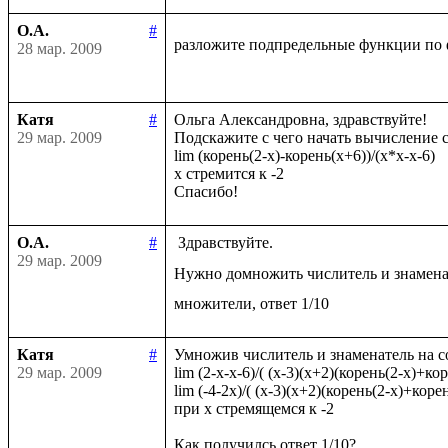
О.А.
#
разложите подпредельные функции по 
28 мар. 2009
Катя
#
Ольга Александровна, здравствуйте!

29 мар. 2009
Подскажите с чего начать вычисление с
lim (корень(2-x)-корень(x+6))/(x*x-x-6)

x стремится к -2

О.А.
#
 Здравствуйте.

29 мар. 2009
Нужно домножить числитель и знамена
Катя
#
Умножив числитель и знаменатель на с
29 мар. 2009
lim (2-x-x-6)/( (x-3)(x+2)(корень(2-x)+кор
lim (-4-2x)/( (x-3)(x+2)(корень(2-x)+корен
при x стремящемся к -2
