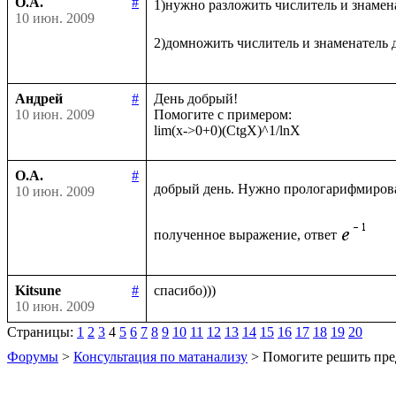
О.А.
#
1)нужно разложить числитель и знамен
10 июн. 2009
2)домножить числитель и знаменатель 
Андрей
#
День добрый!

10 июн. 2009
Помогите с примером:

О.А.
#
добрый день. Нужно прологарифмиров
10 июн. 2009
полученное выражение, ответ
Kitsune
#
10 июн. 2009
Страницы:
1
2
3
4
5
6
7
8
9
10
11
12
13
14
15
16
17
18
19
20
Форумы
>
Консультация по матанализу
> Помогите решить пре