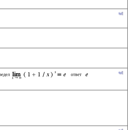
редел
ответ  