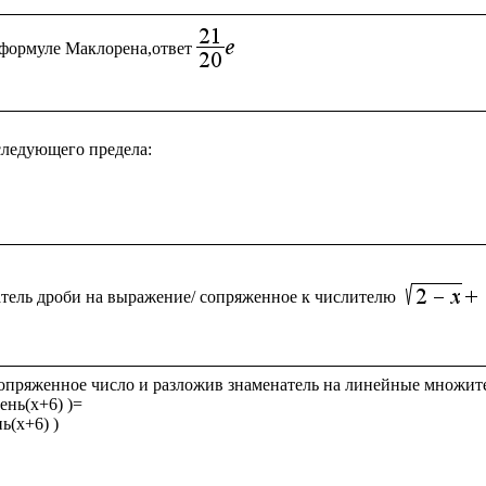
формуле Маклорена,ответ
ледующего предела:

тель дроби на выражение/ сопряженное к числителю
опряженное число и разложив знаменатель на линейные множите
ень(x+6) )= 

ь(x+6) )
