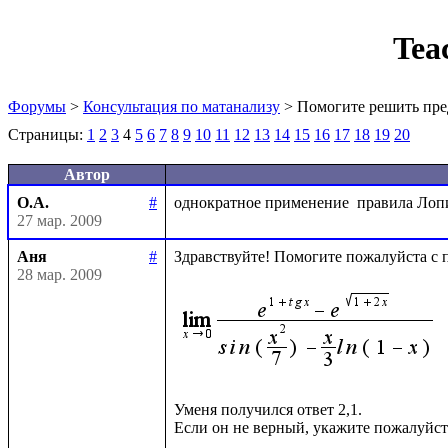
Tea
Форумы
>
Консультация по матанализу
> Помогите решить пре
Страницы:
1
2
3
4
5
6
7
8
9
10
11
12
13
14
15
16
17
18
19
20
Автор
О.А.
#
27 мар. 2009
Аня
#
Здравствуйте! Помогите пожалуйста с п
28 мар. 2009
Уменя получился ответ 2,1.
