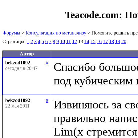
Teacode.com:
По
Форумы
>
Консультация по матанализу
> Помогите решить пре
Страницы:
1
2
3
4
5
6
7
8
9
10
11
12
13
14
15
16
17
18
19
20
Автор
bekzod1092
#
Спасибо большое,
сегодня в 20:47
bekzod1092
#
Извиняюсь за сво
22 мая 2011
правильно написа
Lim(x стремится 