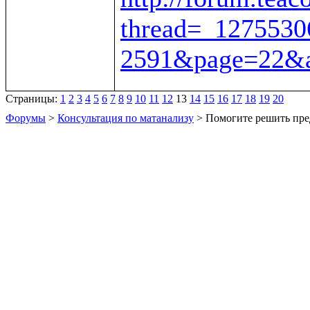
thread=_1275530
2591&page=22&a
Страницы:
1
2
3
4
5
6
7
8
9
10
11
12
13
14
15
16
17
18
19
20
Форумы
>
Консультация по матанализу
> Помогите решить пре