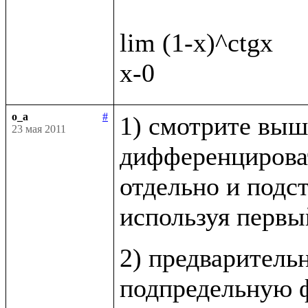
lim (1-x)^ctgx

o_a
#
1) смотрите выш
23 мая 2011
дифференцироват
отдельно и подст
используя первы
2) предваритель
подпредельную ф