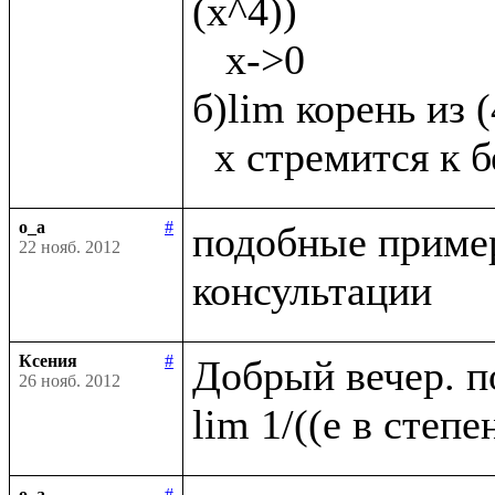
(х^4))

   х->0

б)lim корень из 
o_a
#
подобные пример
22 нояб. 2012
Ксения
#
Добрый вечер. п
26 нояб. 2012
o_a
#