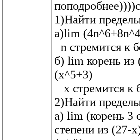
поподробнее))))с
1)Найти пределы:
а)lim (4n^6+8n^4
  n стремится к бесконечности

б) lim корень из 
(x^5+3)

   x стремится к бесконечности

2)Найти пределы
а) lim (корень 3 
степени из (27-х)