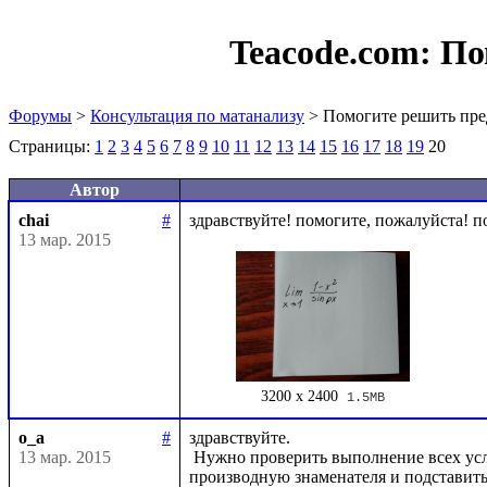
Teacode.com:
По
Форумы
>
Консультация по матанализу
> Помогите решить пре
Страницы:
1
2
3
4
5
6
7
8
9
10
11
12
13
14
15
16
17
18
19
20
Автор
chai
#
13 мар. 2015
3200 x 2400
1.5MB
o_a
#
здравствуйте.

13 мар. 2015
 Нужно проверить выполнение всех условий теоремы Лопиталя, найти производную числителя и 
производную знаменателя и подставить