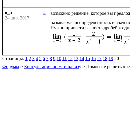
o_a
#
возможно решение, которое вы предлож
24 апр. 2017
называемая неопределенность и значен
Нужно привести разность дробей к одн
Страницы:
1
2
3
4
5
6
7
8
9
10
11
12
13
14
15
16
17
18
19
20
Форумы
>
Консультация по матанализу
> Помогите решить пре