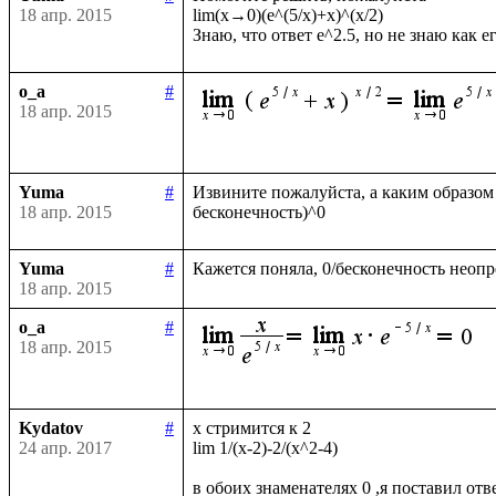
18 апр. 2015
lim(x→0)(e^(5/x)+x)^(x/2)

o_a
#
18 апр. 2015
Yuma
#
Извините пожалуйста, а каким образом (
18 апр. 2015
Yuma
#
18 апр. 2015
o_a
#
18 апр. 2015
Kydatov
#
x стримится к 2 

24 апр. 2017
lim 1/(x-2)-2/(x^2-4)
