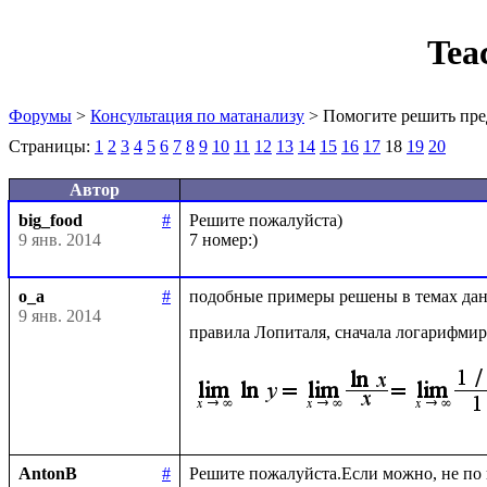
Tea
Форумы
>
Консультация по матанализу
> Помогите решить пре
Страницы:
1
2
3
4
5
6
7
8
9
10
11
12
13
14
15
16
17
18
19
20
Автор
big_food
#
Решите пожалуйста)

9 янв. 2014
o_a
#
подобные примеры решены в темах данн
9 янв. 2014
правила Лопиталя, сначала логарифми
AntonB
#