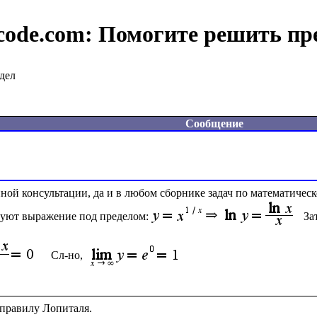
code.com:
Помогите решить пр
дел
Сообщение
ой консультации, да и в любом сборнике задач по математическ
руют выражение под пределом:
За
Сл-но, 