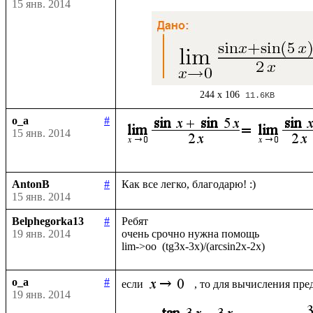
15 янв. 2014
244 x 106
11.6KB
o_a
#
15 янв. 2014
AntonB
#
15 янв. 2014
Belphegorka13
#
Ребят

19 янв. 2014
очень срочно нужна помощь

o_a
#
если 
19 янв. 2014