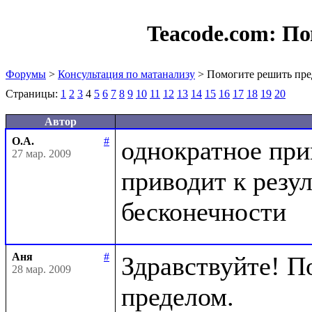
Teacode.com:
По
Форумы
>
Консультация по матанализу
> Помогите решить пре
Страницы:
1
2
3
4
5
6
7
8
9
10
11
12
13
14
15
16
17
18
19
20
Автор
О.А.
#
однократное при
27 мар. 2009
приводит к резул
Аня
#
Здравствуйте! П
28 мар. 2009
пределом.
