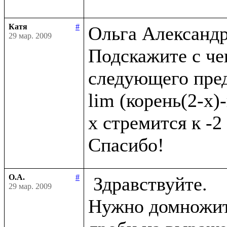
Катя
#
Ольга Александро
29 мар. 2009
Подскажите с че
следующего пред
lim (корень(2-x)-
x стремится к -2

О.А.
#
 Здравствуйте.

29 мар. 2009
Нужно домножить