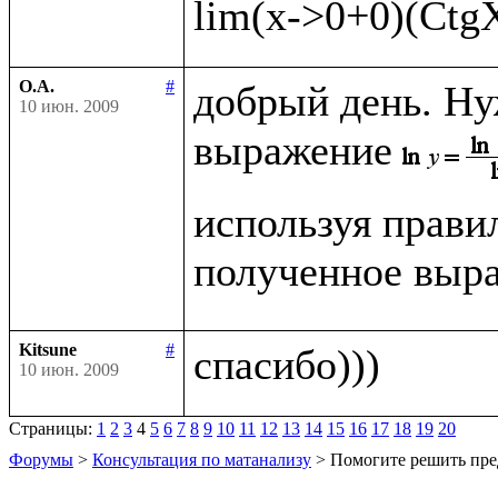
О.А.
#
добрый день. Ну
10 июн. 2009
выражение
используя прави
полученное выра
Kitsune
#
10 июн. 2009
Страницы:
1
2
3
4
5
6
7
8
9
10
11
12
13
14
15
16
17
18
19
20
Форумы
>
Консультация по матанализу
> Помогите решить пре