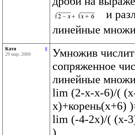
дроби на выраже
  и раз
Катя
#
Умножив числите
29 мар. 2009
сопряженное чис
линейные множит
lim (2-x-x-6)/( (
x)+корень(x+6) )=
lim (-4-2x)/( (x-
)
