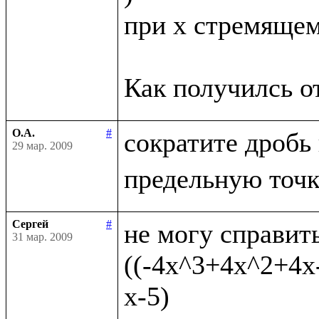
при x стремящемс
О.А.
#
сократите дробь
29 мар. 2009
Сергей
#
не могу справить
31 мар. 2009
((-4x^3+4x^2+4x