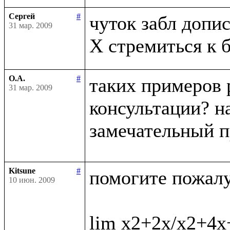
Сергей
#
чуток забл дописа
31 мар. 2009
О.А.
#
таких примеров 
31 мар. 2009
консультации? на
замечательный п
Kitsune
#
помогите пожалус
10 июн. 2009
lim x2+2x/x2+4x+