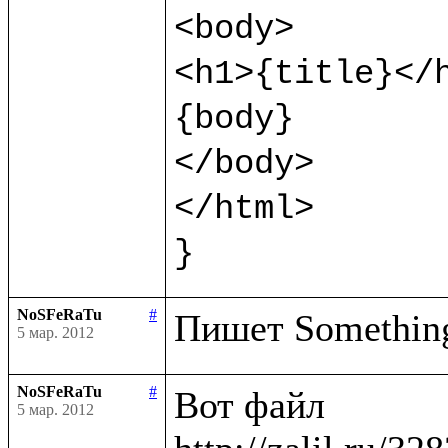
<body>

<h1>{title}</h
{body}

</body>

</html>

}
NoSFeRaTu
#
5 мар. 2012
NoSFeRaTu
#
Вот файл

5 мар. 2012