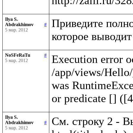
Ilya S.
Приведите полно
Abdrakhimov
#
5 мар. 2012
NoSFeRaTu
#
Execution error o
5 мар. 2012
/app/views/Hello/
was RuntimeExcep
Ilya S.
См. строку 2 - В
Abdrakhimov
#
5 мар. 2012