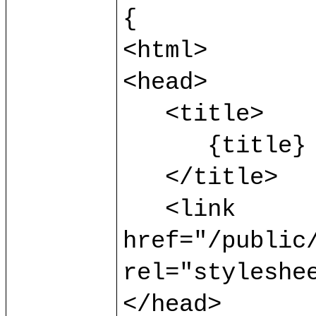
{

<html>

<head>

   <title>

      {title}

   </title>

   <link 
href="/public/
rel="styleshee
</head>
