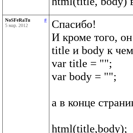
NoSFeRaTu
#
Спасибо!

5 мар. 2012
И кроме того, он
title и body к че
var title = "";

var body = "";

а в конце страни