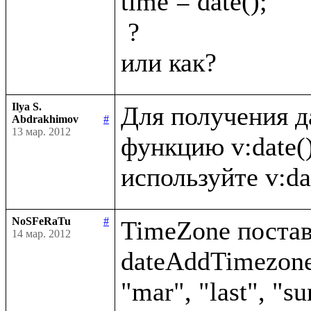
time = date();

 ?

Ilya S.
Для получения д
Abdrakhimov
#
13 мар. 2012
функцию v:date()
NoSFeRaTu
#
TimeZone постави
14 мар. 2012
dateAddTimezone(
"mar", "last", "su