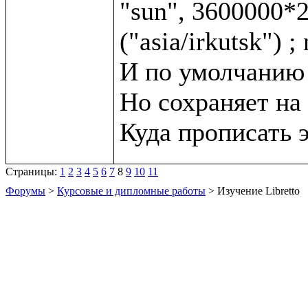
"sun", 3600000*2,
("asia/irkutsk") ;
И по умолчанию с
Но сохраняет на 
Страницы:
1
2
3
4
5
6
7
8
9
10
11
Форумы
>
Курсовые и дипломные работы
> Изучение Libretto