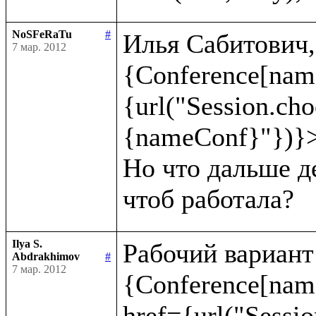
NoSFeRaTu
#
Илья Сабитович, 
7 мар. 2012
{Conference[nam
{url("Session.ch
{nameConf}"})}>
Но что дальше де
Ilya S.
Рабочий вариант:
Abdrakhimov
#
7 мар. 2012
{Conference[name
href={url("Sessio