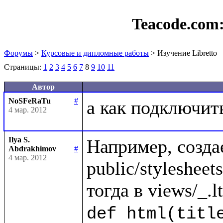
Teacode.com
Форумы
>
Курсовые и дипломные работы
> Изучение Libretto
Страницы:
1
2
3
4
5
6
7
8
9
10
11
Автор
NoSFeRaTu
#
4 мар. 2012
Ilya S.
Например, созда
Abdrakhimov
#
4 мар. 2012
public/stylesheets/
def html(title