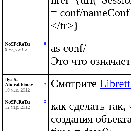
= conf/nameConf
NoSFeRaTu
#
as conf/

9 мар. 2012
Ilya S.
Смотрите 
Librett
Abdrakhimov
#
10 мар. 2012
NoSFeRaTu
#
как сделать так,
12 мар. 2012
создания объекта