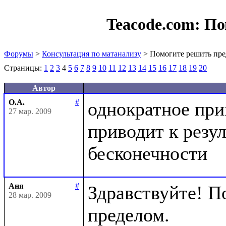
Teacode.com:
По
Форумы
>
Консультация по матанализу
> Помогите решить пре
Страницы:
1
2
3
4
5
6
7
8
9
10
11
12
13
14
15
16
17
18
19
20
Автор
О.А.
#
однократное при
27 мар. 2009
приводит к резул
Аня
#
Здравствуйте! П
28 мар. 2009
пределом.
