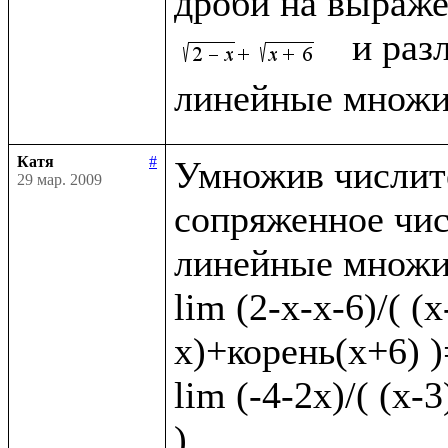
дроби на выраже
  и раз
Катя
#
Умножив числите
29 мар. 2009
сопряженное чис
линейные множит
lim (2-x-x-6)/( (
x)+корень(x+6) )=
lim (-4-2x)/( (x-
)
