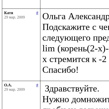
Катя
#
Ольга Александро
29 мар. 2009
Подскажите с че
следующего пред
lim (корень(2-x)-
x стремится к -2

О.А.
#
 Здравствуйте.

29 мар. 2009
Нужно домножить