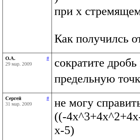
при x стремящемс
О.А.
#
сократите дробь
29 мар. 2009
Сергей
#
не могу справить
31 мар. 2009
((-4x^3+4x^2+4x