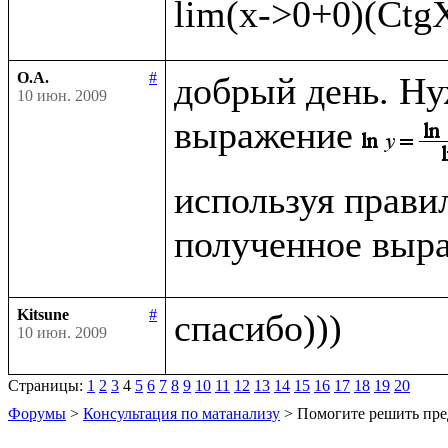
О.А.
#
добрый день. Ну
10 июн. 2009
выражение
используя прави
полученное выра
Kitsune
#
10 июн. 2009
Страницы:
1
2
3
4
5
6
7
8
9
10
11
12
13
14
15
16
17
18
19
20
Форумы
>
Консультация по матанализу
> Помогите решить пре