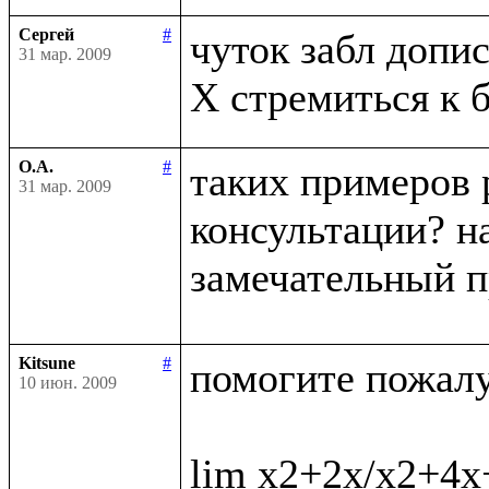
Сергей
#
чуток забл дописа
31 мар. 2009
О.А.
#
таких примеров 
31 мар. 2009
консультации? на
замечательный п
Kitsune
#
помогите пожалус
10 июн. 2009
lim x2+2x/x2+4x+