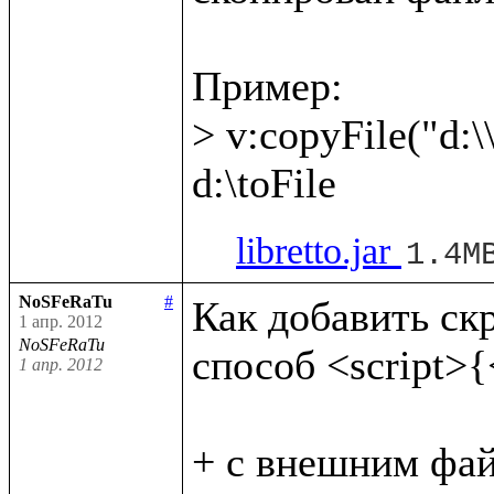
Пример:

> v:copyFile("d:\\
libretto.jar
1.4M
NoSFeRaTu
#
Как добавить скри
1 апр. 2012
NoSFeRaTu
способ <script>{<
1 апр. 2012