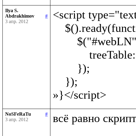
Ilya S.
<script type="text
Abdrakhimov
#
3 апр. 2012
    $().ready(function() {

        $("#webLN").webLN({

            treeTable: '#treeTable'

        });

    });

NoSFeRaTu
#
всё равно скрипт 
3 апр. 2012