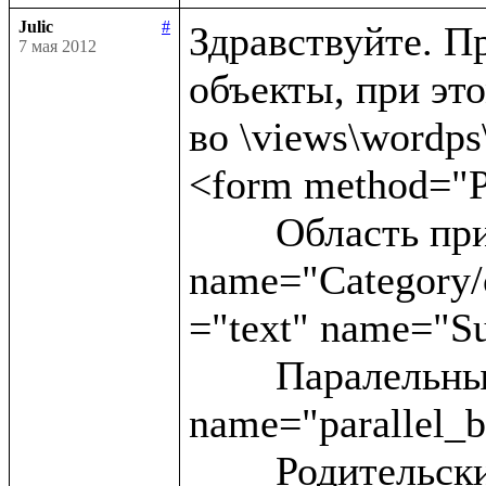
Julic
#
Здравствуйте. Пр
7 мая 2012
объекты, при это
во \views\wordps\_
<form method="P
	Область применения:<input type ="text" 
name="Category/c
="text" name="Su
	Паралельные статьи:<input type ="text" 
name="parallel_b
	Родительские блоки:<input type ="text" 