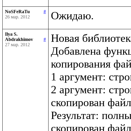
NoSFeRaTu
#
26 мар. 2012
Ilya S.
Новая библиотека 
Abdrakhimov
#
27 мар. 2012
Добавлена функци
копирования файл
1 аргумент: стро
2 аргумент: стро
скопирован файл
Результат: полны
скопирован файл