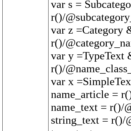
var s = Subcateg
r()/@subcategory
var z =Category 
r()/@category_nam
var y =TypeText 
r()/@name_class_
var x =SimpleTex
name_article = r(
name_text = r()/
string_text = r()/