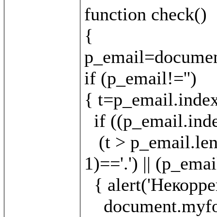
function check()

{

p_email=document
if (p_email!='')

{ t=p_email.index
  if ((p_email.indexOf('.')==-1)||(t==-1)||(t < 1)||

   (t > p_email.length - 5) || (p_email.charAt(t - 
1)=='.') || (p_emai
  { alert('Некорректно указан E-mail!');

    document.myform.email.focus();
