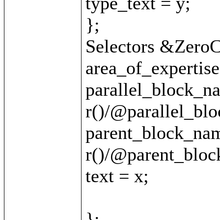
type_text = y;

};

Selectors &ZeroCl
area_of_expertise 
parallel_block_na
r()/@parallel_blo
parent_block_nam
r()/@parent_bloc
text = x;

};
