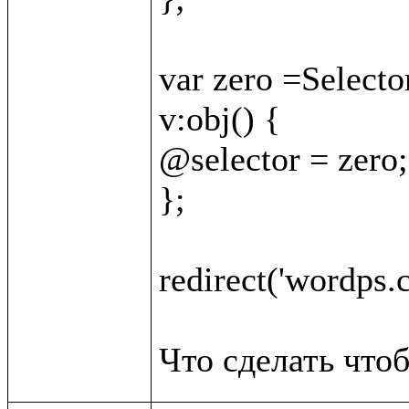
var zero =Selector
v:obj() {

@selector = zero;

};

redirect('wordps.c