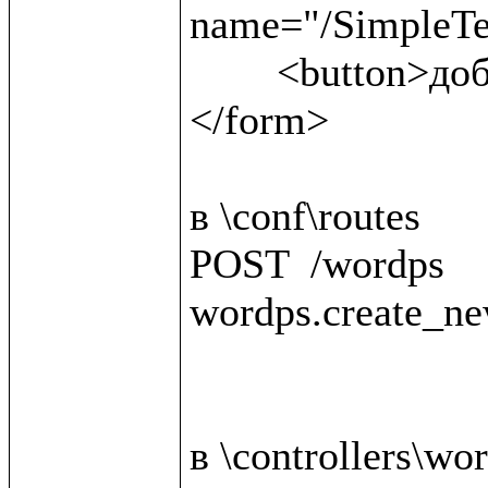
name="/SimpleTex
	<button>добавить материал</button>

</form>

в \conf\routes

POST  /wordps                                 
wordps.create_ne
в \controllers\wor