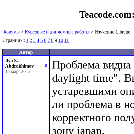
Teacode.com
Форумы
>
Курсовые и дипломные работы
> Изучение Libretto
Страницы:
1
2
3
4
5
6
7
8
9
10
11
Автор
Ilya S.
Проблема видна в
Abdrakhimov
#
14 мар. 2012
daylight time". 
устаревшими опи
ли проблема в но
корректного пол