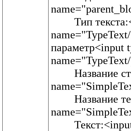
name="parent_blo
	Тип текста:<input type ="text" 
name="TypeText/
параметр<input ty
name="TypeText/
	Название статьи:<input type ="text" 
name="SimpleText
	Название текста:<input type ="text" 
name="SimpleTex
	Текст:<input type ="text" 