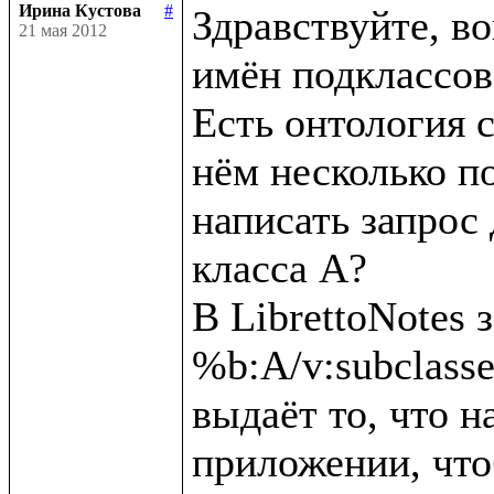
Ирина Кустова
#
Здравствуйте, во
21 мая 2012
имён подклассов 
Есть онтология с
нём несколько по
написать запрос 
класса А?

В LibrettoNotes з
%b:A/v:subclassesD
выдаёт то, что на
приложении, что