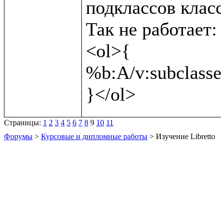
подклассов класс
Так не работает:

<ol>{

%b:A/v:subclasses
Страницы:
1
2
3
4
5
6
7
8
9
10
11
Форумы
>
Курсовые и дипломные работы
> Изучение Libretto