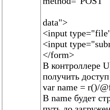
method="POST"

                               enctype="multipar
data">

<input type="file
<input type="sub
</form>

В контроллере Up
получить доступ 
var name = r()/@f/
В name будет стр
путь до загружен