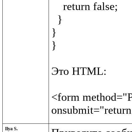
    return false;

  }

}

}

Это HTML:

<form method="PO
Ilya S.