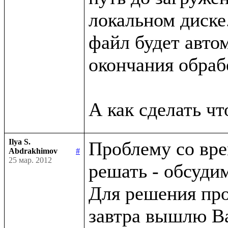
локальном диске.
файл будет автом
окончания обрабо
Ilya S.
Проблему со вре
Abdrakhimov
#
25 мар. 2012
решать - обсуди
Для решения про