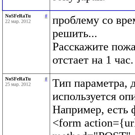
NoSFeRaTu
#
проблему со врем
22 мар. 2012
решить...

Расскажите пожал
NoSFeRaTu
#
Тип параметра, д
25 мар. 2012
используется опи
Например, есть ф
<form action={url