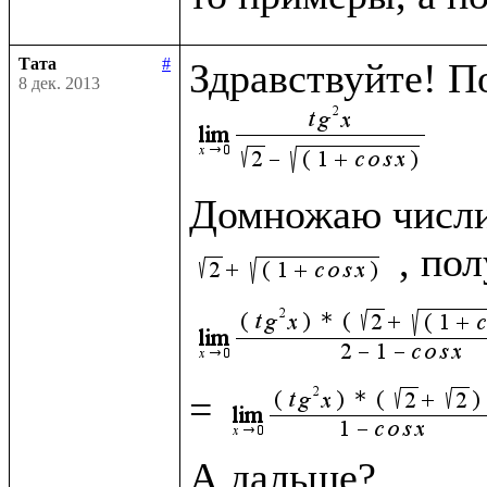
Тата
#
8 дек. 2013
Домножаю числит
= 