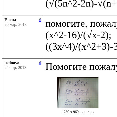
Елена
#
помогите, пожал
26 мар. 2013
(x^2-16)/(√x-2);    
ustinova
#
25 апр. 2013
1280 x 960
380.1KB