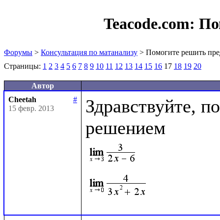
Teacode.com:
По
Форумы
>
Консультация по матанализу
> Помогите решить пре
Страницы:
1
2
3
4
5
6
7
8
9
10
11
12
13
14
15
16
17
18
19
20
Автор
Cheetah
#
Здравствуйте, по
15 февр. 2013