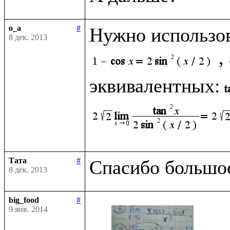
o_a
#
Нужно использо
8 дек. 2013
,
эквивалентных:
Тата
#
8 дек. 2013
big_food
#
9 янв. 2014