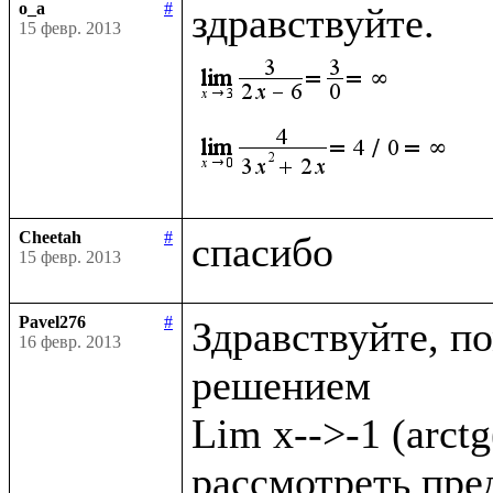
o_a
#
15 февр. 2013
Cheetah
#
15 февр. 2013
Pavel276
#
Здравствуйте, по
16 февр. 2013
решением

Lim x-->-1 (arct
рассмотреть преде