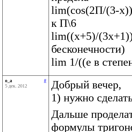
lim(cos(2П/(3-x))
к П\6   

lim((х+5)/(3х+1))
бесконечности)

o_a
#
Добрый вечер, 

5 дек. 2012
1) нужно сделат
Дальше проделат
формулы тригоно