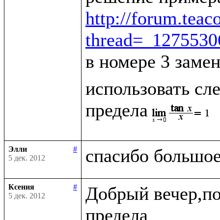
http://forum.tea
thread=_127553
в номере 3 заме
использовать сле
предела
Элли
#
5 дек. 2012
Ксения
#
Добрый вечер,по
5 дек. 2012
предела
