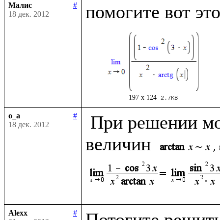
Малис
#
18 дек. 2012
197 x 124
2.7KB
o_a
#
 При решении можно использовать эквивалентность 
18 дек. 2012
величин 
Alexx
#
Потогите решить 