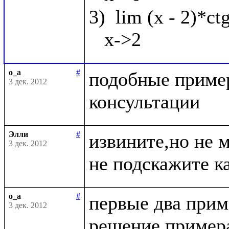
3)  lim (x - 2)*ct
o_a
#
подобные пример
3 дек. 2012
Элли
#
извините,но не 
3 дек. 2012
o_a
#
первые два приме
3 дек. 2012