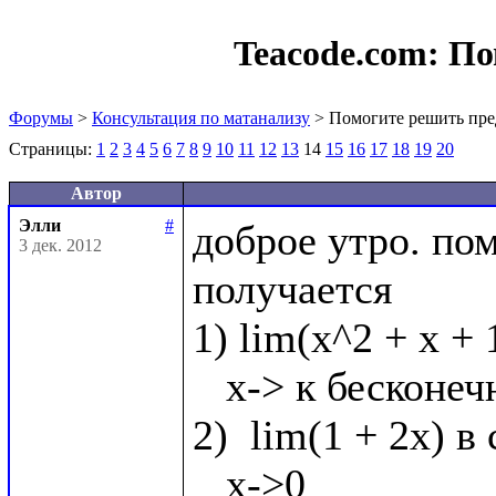
Teacode.com:
По
Форумы
>
Консультация по матанализу
> Помогите решить пре
Страницы:
1
2
3
4
5
6
7
8
9
10
11
12
13
14
15
16
17
18
19
20
Автор
Элли
#
доброе утро. по
3 дек. 2012
получается

1) lim(x^2 + x + 
   x-> к бесконечности

2)  lim(1 + 2x) в 
   x->0
