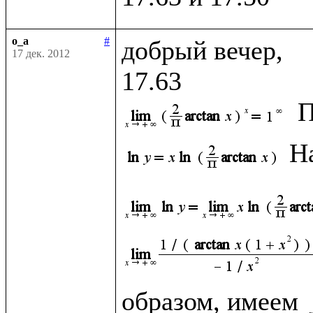
o_a
#
добрый вечер, 

17 дек. 2012
П
Н
образом, имеем 