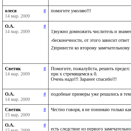
олеся
#
14 мар. 2009
О.А.
#
14 мар. 2009
1)нужно домножить числитель и знаме
-бесконечности, от этого зависит ответ

2)привести ко второму замечательному
Светик
#
Помогите, пожалуйста, решить предел: li
14 мар. 2009
при х стремящемся к 0.

О.А.
#
14 мар. 2009
Светик
#
15 мар. 2009
О.А.
#
есть следствие из первого замечательно
15 мар. 2009