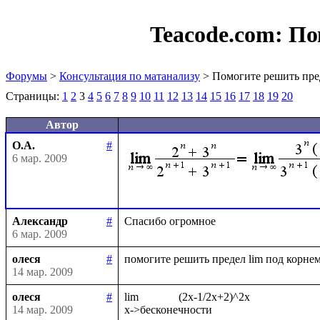
Teacode.com:
По
Форумы
>
Консультация по матанализу
> Помогите решить пре
Страницы:
1
2
3
4
5
6
7
8
9
10
11
12
13
14
15
16
17
18
19
20
Автор
О.А.
#
6 мар. 2009
Александр
#
6 мар. 2009
олеся
#
14 мар. 2009
олеся
#
lim              (2x-1/2x+2)^2x

14 мар. 2009