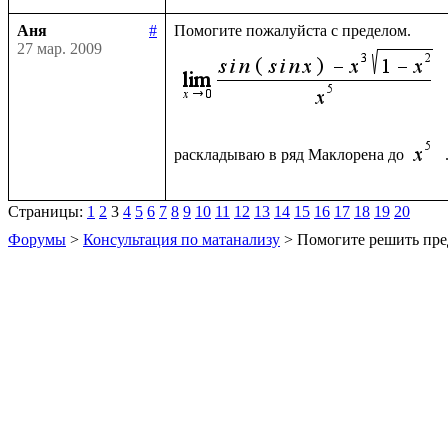
Аня
#
27 мар. 2009
раскладываю в ряд Маклорена до 
Страницы:
1
2
3
4
5
6
7
8
9
10
11
12
13
14
15
16
17
18
19
20
Форумы
>
Консультация по матанализу
> Помогите решить пре