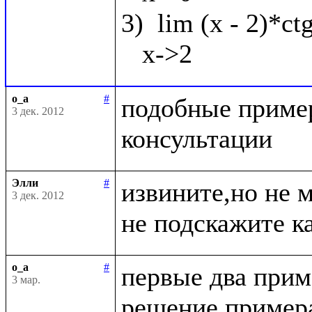
3)  lim (x - 2)*ct
o_a
#
подобные пример
3 дек. 2012
Элли
#
извините,но не 
3 дек. 2012
o_a
#
первые два приме
3 мар.