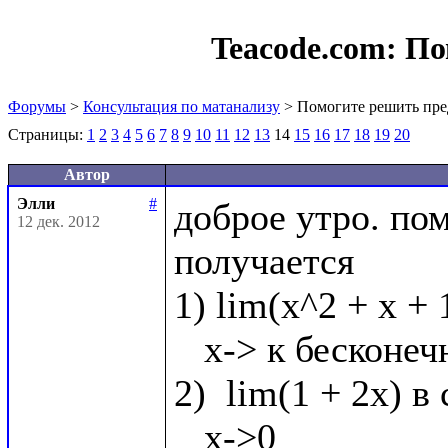
Teacode.com:
По
Форумы
>
Консультация по матанализу
> Помогите решить пре
Страницы:
1
2
3
4
5
6
7
8
9
10
11
12
13
14
15
16
17
18
19
20
Автор
Элли
#
доброе утро. по
12 дек. 2012
получается

1) lim(x^2 + x + 
   x-> к бесконечности

2)  lim(1 + 2x) в 
   x->0
