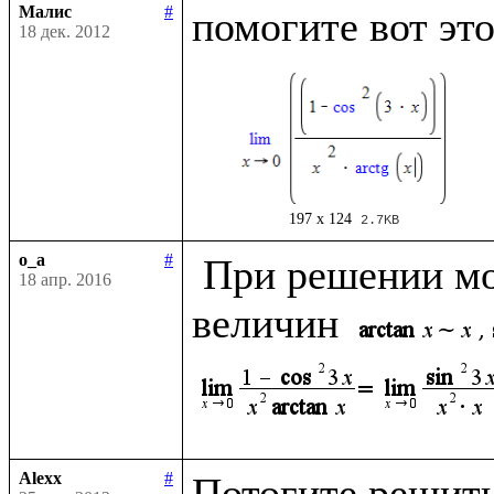
Малис
#
18 дек. 2012
197 x 124
2.7KB
o_a
#
 При решении можно использовать эквивалентность 
18 апр. 2016
величин 
Alexx
#
Потогите решить 