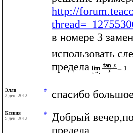
http://forum.tea
thread=_127553
в номере 3 заме
использовать сле
предела
Элли
#
2 дек. 2012
Ксения
#
Добрый вечер,по
5 дек. 2012
предела
