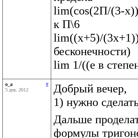
lim(cos(2П/(3-x))
к П\6   

lim((х+5)/(3х+1))
бесконечности)

o_a
#
Добрый вечер, 

5 дек. 2012
1) нужно сделат
Дальше проделат
формулы тригоно