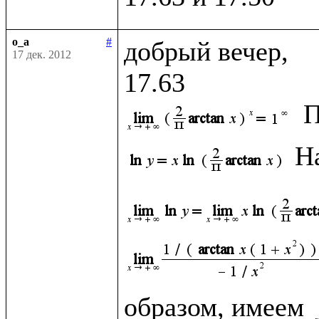
o_a
#
добрый вечер, 

17 дек. 2012
П
Н
образом, имеем 