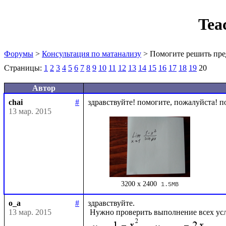
Tea
Форумы
>
Консультация по матанализу
> Помогите решить пре
Страницы:
1
2
3
4
5
6
7
8
9
10
11
12
13
14
15
16
17
18
19
20
Автор
chai
#
13 мар. 2015
3200 x 2400
1.5MB
o_a
#
здравствуйте.

13 мар. 2015
 Нужно проверить выполнение всех ус