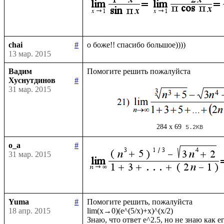
chai
#
13 мар. 2015
Вадим
Хуснутдинов
#
31 мар. 2015
284 x 69
5.2KB
o_a
#
31 мар. 2015
Yuma
#
Помогите решить, пожалуйста

18 апр. 2015
lim(x→0)(e^(5/x)+x)^(x/2)
