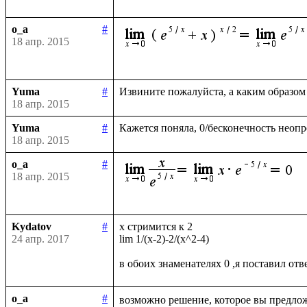
o_a
#
18 апр. 2015
Yuma
#
18 апр. 2015
Yuma
#
18 апр. 2015
o_a
#
18 апр. 2015
Kydatov
#
x стримится к 2 

24 апр. 2017
lim 1/(x-2)-2/(x^2-4)

o_a
#
возможно решение, которое вы предлож