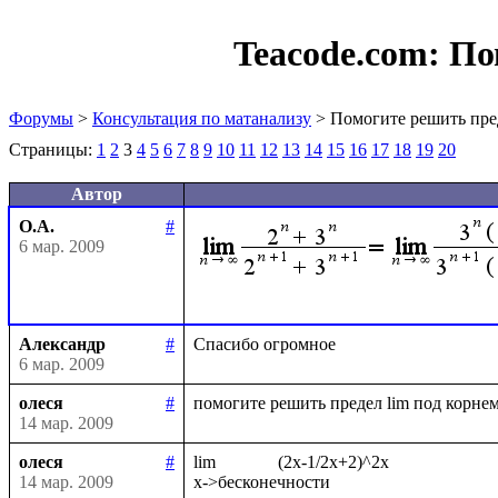
Teacode.com:
По
Форумы
>
Консультация по матанализу
> Помогите решить пре
Страницы:
1
2
3
4
5
6
7
8
9
10
11
12
13
14
15
16
17
18
19
20
Автор
О.А.
#
6 мар. 2009
Александр
#
6 мар. 2009
олеся
#
14 мар. 2009
олеся
#
lim              (2x-1/2x+2)^2x

14 мар. 2009