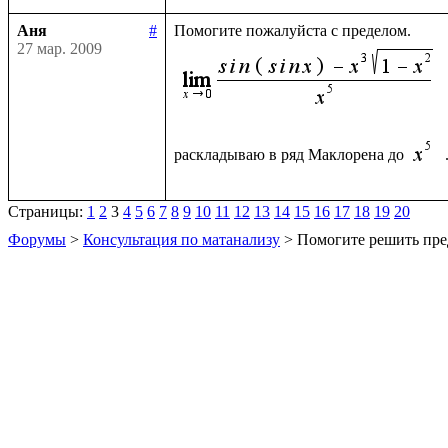
Аня
#
27 мар. 2009
раскладываю в ряд Маклорена до 
Страницы:
1
2
3
4
5
6
7
8
9
10
11
12
13
14
15
16
17
18
19
20
Форумы
>
Консультация по матанализу
> Помогите решить пре