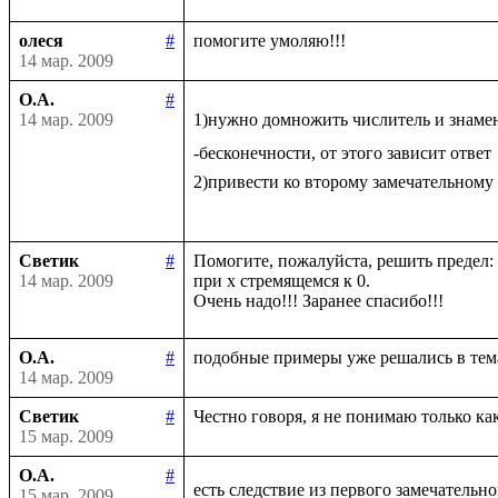
олеся
#
14 мар. 2009
О.А.
#
14 мар. 2009
1)нужно домножить числитель и знаме
-бесконечности, от этого зависит ответ

2)привести ко второму замечательному
Светик
#
Помогите, пожалуйста, решить предел: li
14 мар. 2009
при х стремящемся к 0.

О.А.
#
14 мар. 2009
Светик
#
15 мар. 2009
О.А.
#
есть следствие из первого замечательно
15 мар. 2009