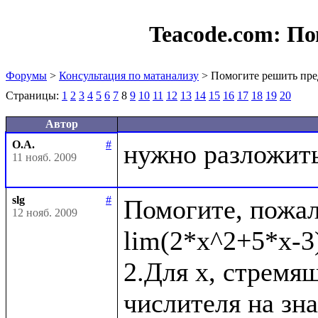
Teacode.com:
По
Форумы
>
Консультация по матанализу
> Помогите решить пре
Страницы:
1
2
3
4
5
6
7
8
9
10
11
12
13
14
15
16
17
18
19
20
Автор
О.А.
#
11 нояб. 2009
slg
#
Помогите, пожал
12 нояб. 2009
lim(2*x^2+5*x-3)
2.Для x, стремящ
числителя на зн