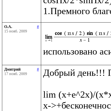
О.А.
#
15 нояб. 2009
использовано ас
Дмитрий
#
Добрый день!!! 
17 нояб. 2009
lim (x+e^2x)/(x*
x->+бесконечност