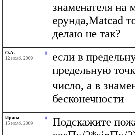
знаменателя на 
ерунда,Matcad то
О.А.
#
если в предельн
12 нояб. 2009
предельную точ
число, а в знаме
Ирина
#
Подскажите пожа
15 нояб. 2009
cosПx/2*sinПx/2)