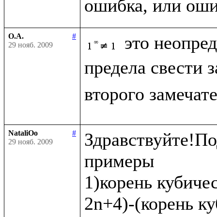
О.А.
#
это неопре
29 нояб. 2009
предела свести 
второго замечат
NataliOo
#
Здравствуйте!По
29 нояб. 2009
примеры 

1)корень кубичес
2n+4)-(корень ку