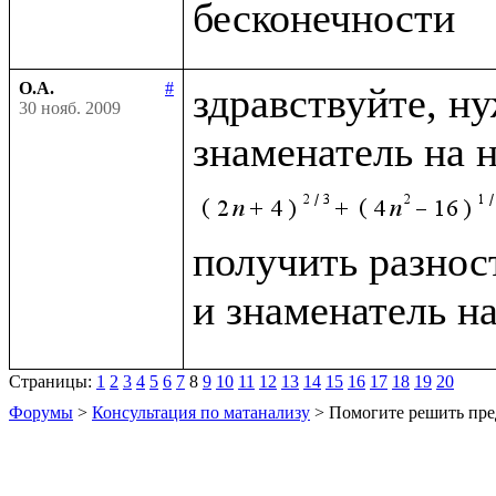
О.А.
#
здравствуйте, н
30 нояб. 2009
знаменатель на 
получить разност
и знаменатель н
Страницы:
1
2
3
4
5
6
7
8
9
10
11
12
13
14
15
16
17
18
19
20
Форумы
>
Консультация по матанализу
> Помогите решить пре