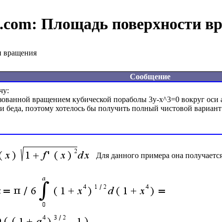
e.com:
Площадь поверхности в
и вращения
Сообщение
у:

ованной вращением кубической пораболы 3y-x^3=0 вокруг оси аб
и беда, поэтому хотелось бы получить полный чистовой вариант 
Для данного примера она получается