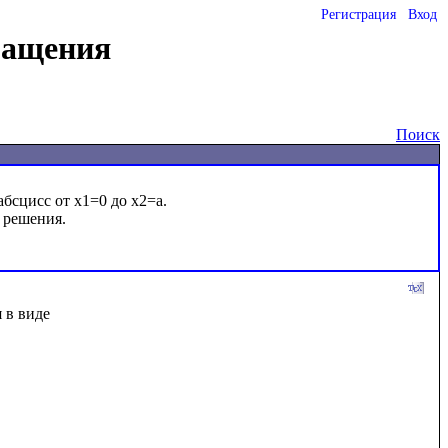
Регистрация
Вход
ращения
Поиск
сцисс от x1=0 до x2=a.

решения.

 в виде 