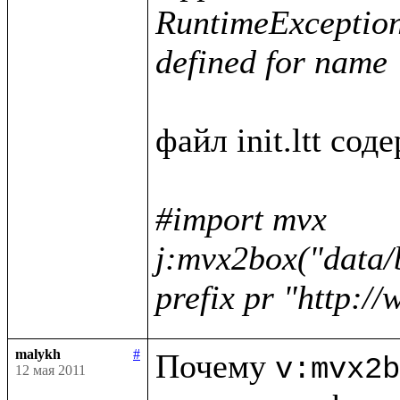
RuntimeException :
defined for name 
файл init.ltt соде
#import mvx

j:mvx2box("data/
prefix pr "http:/
malykh
#
Почему 
v:mvx2b
12 мая 2011