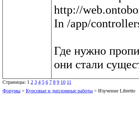
http://web.ontobox
In /app/controller
Где нужно пропи
Страницы:
1
2
3
4
5
6
7
8
9
10
11
Форумы
>
Курсовые и дипломные работы
> Изучение Libretto