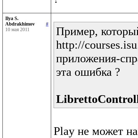
Ilya S.
Abdrakhimov
#
Пример, которы
10 мая 2011
http://courses.i
приложения-спра
эта ошибка ?

LibrettoControll
Play не может н