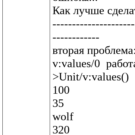
Как лучше сделат
---------------------
------------

вторая проблема:
v:values/0  работ
>Unit/v:values()

100

35

wolf

320
