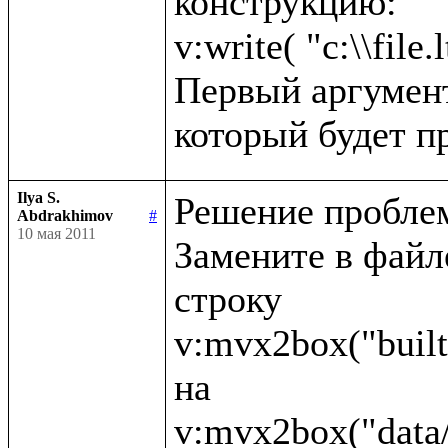
конструкцию:

v:write( "c:\\file.l
Первый аргумент 
Ilya S.
Решение проблем
Abdrakhimov
#
10 мая 2011
Замените в файле 
строку 

v:mvx2box("built
на 
