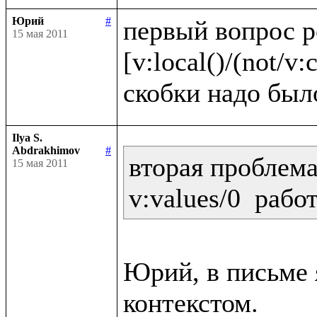
Юрий
#
первый вопрос 
15 мая 2011
[v:local()/(not/v:c
Ilya S.
Abdrakhimov
#
вторая проблема:
15 мая 2011
Юрий, в письме я
контекстом.
