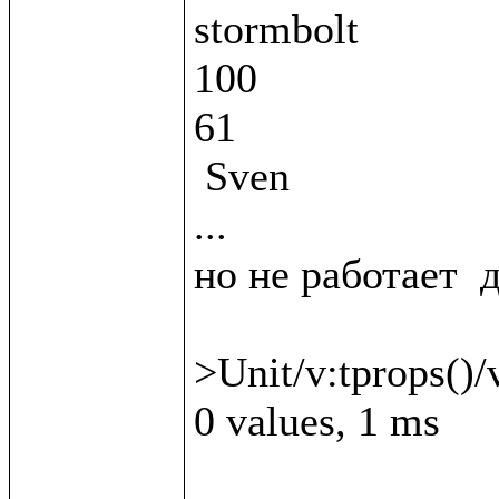
stormbolt

100

61

 Sven

...

но не работает  д
>Unit/v:tprops()/v
0 values, 1 ms
