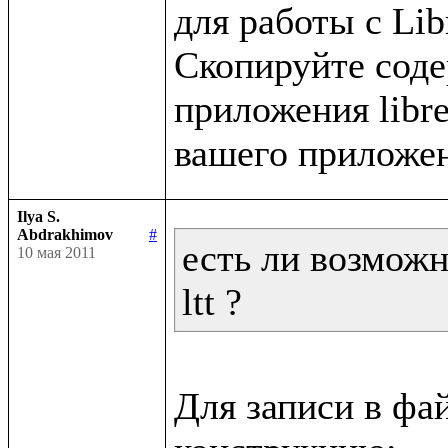
для работы с Libr
Скопируйте содер
приложения libret
Ilya S.
Abdrakhimov
#
есть ли возможн
10 мая 2011
ltt ?
Для записи в фа