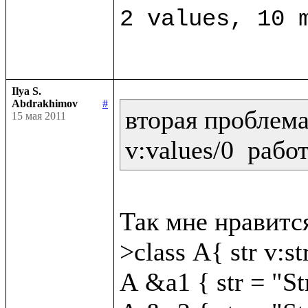
Ilya S.
Abdrakhimov
#
вторая проблема:
15 мая 2011
v:values/0  рабо
Так мне нравится
>class A{ str v:str
A &a1 { str = "St