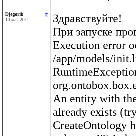
Djegorik
#
Здравствуйте!

10 мая 2011
При запуске про
Execution error o
/app/models/init.l
RuntimeException
org.ontobox.box.e
An entity with the
already exists (tr
CreateOntology htt