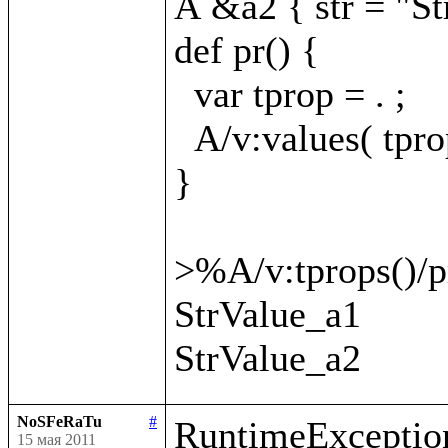
A &a2 { str = "St
def pr() {

  var tprop = . ;

  A/v:values( tprop
}

>%A/v:tprops()/pr
StrValue_a1

NoSFeRaTu
#
RuntimeException
15 мая 2011