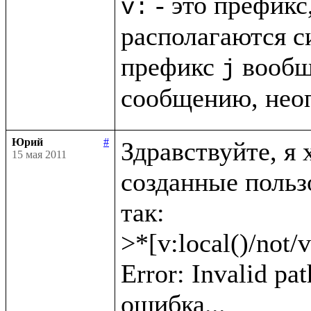
 - это префикс
v:
располагаются с
префикс 
 вообщ
j
сообщению, нео
Юрий
#
Здравствуйте, я 
15 мая 2011
созданные пользо
так: 

>*[v:local()/not/v
Error: Invalid pat
ошибка...
