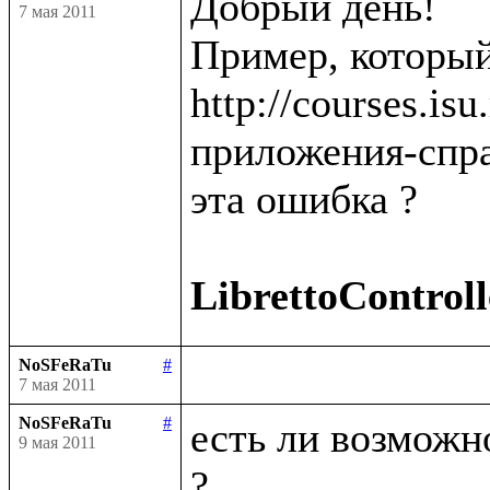
Добрый день!

7 мая 2011
Пример, который
http://courses.is
приложения-спра
эта ошибка ?

LibrettoControll
NoSFeRaTu
#
7 мая 2011
NoSFeRaTu
#
есть ли возможно
9 мая 2011