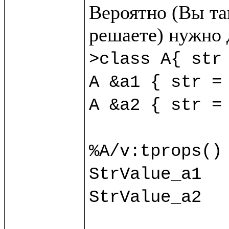
Вероятно (Вы так
>class A{ str 
A &a1 { str = 
A &a2 { str = 
%A/v:tprops() 
StrValue_a1

StrValue_a2
