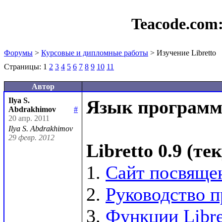
Teacode.com
Форумы
>
Курсовые и дипломные работы
> Изучение Libretto
Страницы:
1
2
3
4
5
6
7
8
9
10
11
Автор
Ilya S.
Язык программи
Abdrakhimov
#
20 апр. 2011
Ilya S. Abdrakhimov
29 февр. 2012
Libretto 0.9 (т
1. 
Сайт посвящен
2. 
Руководство п
3. 
Функции Libre