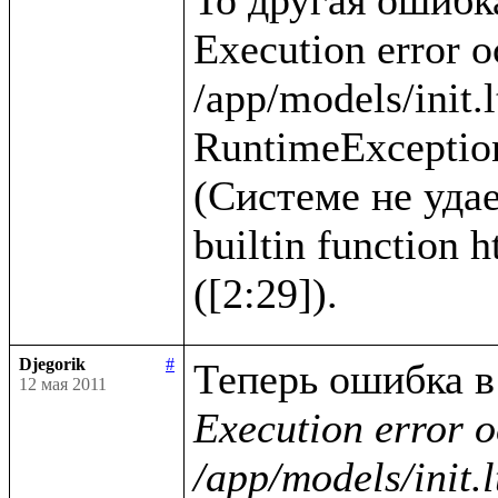
Execution error o
/app/models/init.l
RuntimeException
(Системе не удае
builtin function 
Djegorik
#
12 мая 2011
Execution error o
/app/models/init.l