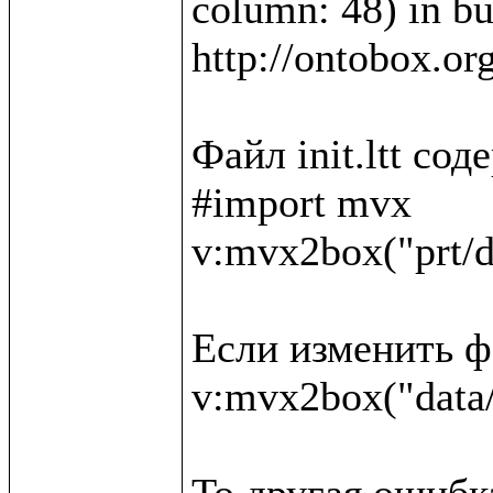
column: 48) in bui
http://ontobox.or
Файл init.ltt со
#import mvx

v:mvx2box("prt/d
Если изменить фа
v:mvx2box("data/
То другая ошибка