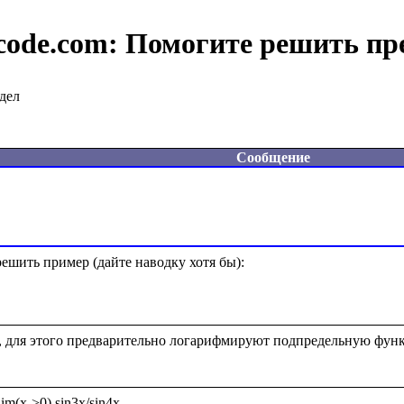
code.com:
Помогите решить пр
дел
Сообщение
шить пример (дайте наводку хотя бы):  

, для этого предварительно логарифмируют подпредельную фун