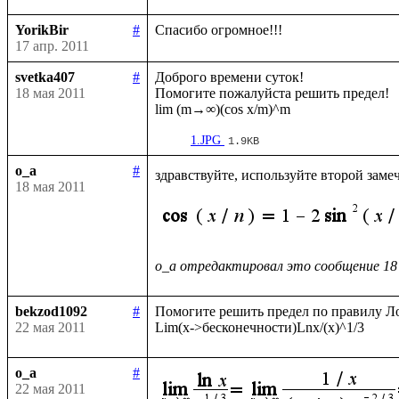
YorikBir
#
17 апр. 2011
svetka407
#
Доброго времени суток!

18 мая 2011
Помогите пожалуйста решить предел!

1.JPG
1.9KB
o_a
#
здравствуйте, используйте второй заме
18 мая 2011
o_a отредактировал это сообщение 18
bekzod1092
#
Помогите решить предел по правилу Ло
22 мая 2011
o_a
#
22 мая 2011