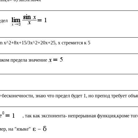
дел 
аком предела значение
, так как экспонента- непрерывная функция,кроме того
ер, на "языке"