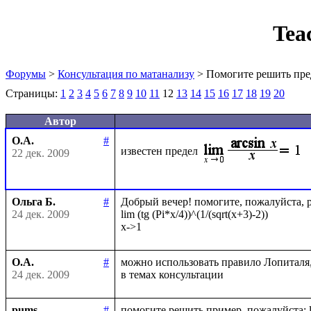
Tea
Форумы
>
Консультация по матанализу
> Помогите решить пре
Страницы:
1
2
3
4
5
6
7
8
9
10
11
12
13
14
15
16
17
18
19
20
Автор
О.А.
#
известен предел
22 дек. 2009
Ольга Б.
#
Добрый вечер! помогите, пожалуйста, ре
24 дек. 2009
lim (tg (Pi*x/4))^(1/(sqrt(x+3)-2))

О.А.
#
можно использовать правило Лопиталя
24 дек. 2009
pums
#