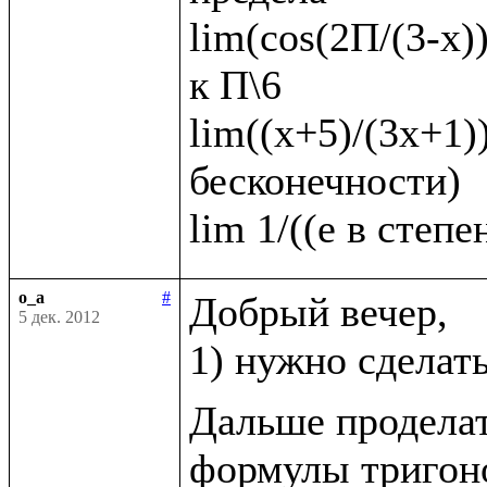
lim(cos(2П/(3-x))
к П\6   

lim((х+5)/(3х+1))
бесконечности)

o_a
#
Добрый вечер, 

5 дек. 2012
1) нужно сделат
Дальше проделат
формулы тригоно