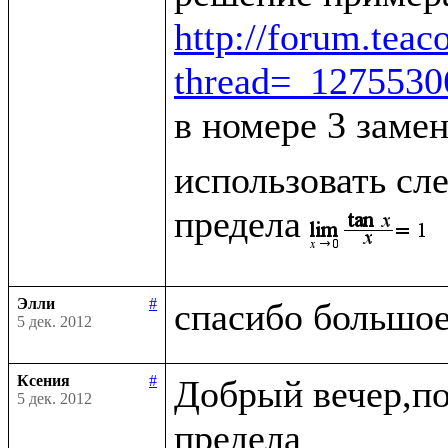
http://forum.tea
thread=_127553
в номере 3 заме
использовать сле
предела
Элли
#
5 дек. 2012
Ксения
#
Добрый вечер,по
5 дек. 2012
предела
