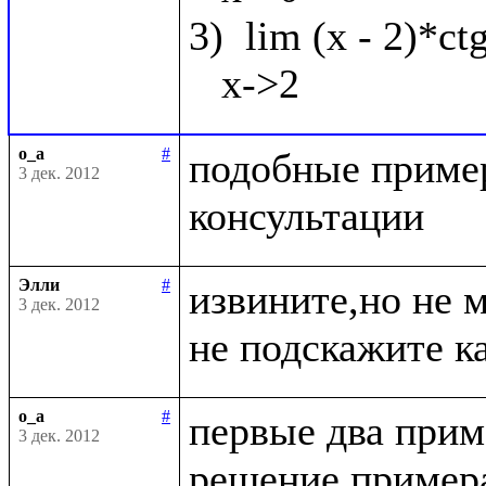
3)  lim (x - 2)*ct
o_a
#
подобные пример
3 дек. 2012
Элли
#
извините,но не 
3 дек. 2012
o_a
#
первые два приме
3 дек. 2012