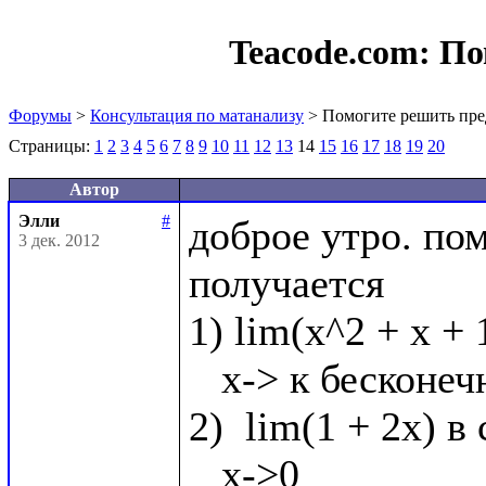
Teacode.com:
По
Форумы
>
Консультация по матанализу
> Помогите решить пре
Страницы:
1
2
3
4
5
6
7
8
9
10
11
12
13
14
15
16
17
18
19
20
Автор
Элли
#
доброе утро. по
3 дек. 2012
получается

1) lim(x^2 + x + 
   x-> к бесконечности

2)  lim(1 + 2x) в 
   x->0
