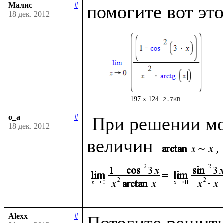
Малис
#
18 дек. 2012
197 x 124
2.7KB
o_a
#
 При решении можно использовать эквивалентность 
18 дек. 2012
величин 
Alexx
#
Потогите решить 