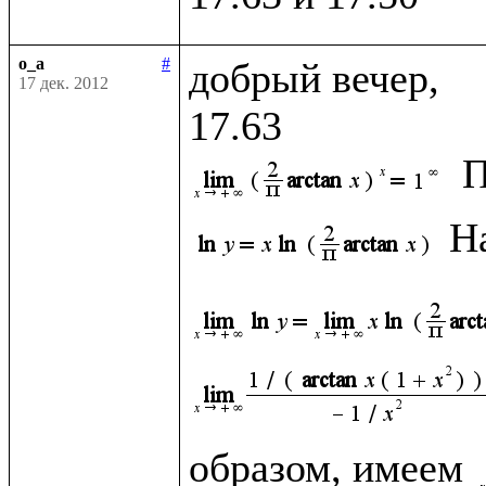
o_a
#
добрый вечер, 

17 дек. 2012
П
Н
образом, имеем 