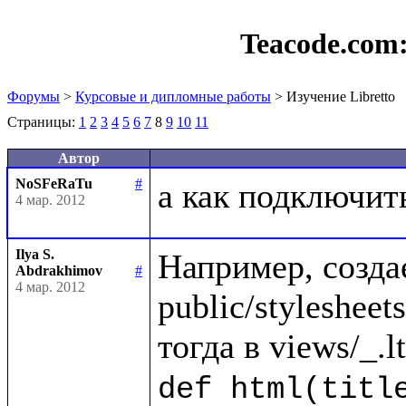
Teacode.com
Форумы
>
Курсовые и дипломные работы
> Изучение Libretto
Страницы:
1
2
3
4
5
6
7
8
9
10
11
Автор
NoSFeRaTu
#
4 мар. 2012
Ilya S.
Например, созда
Abdrakhimov
#
4 мар. 2012
public/stylesheets/
def html(title