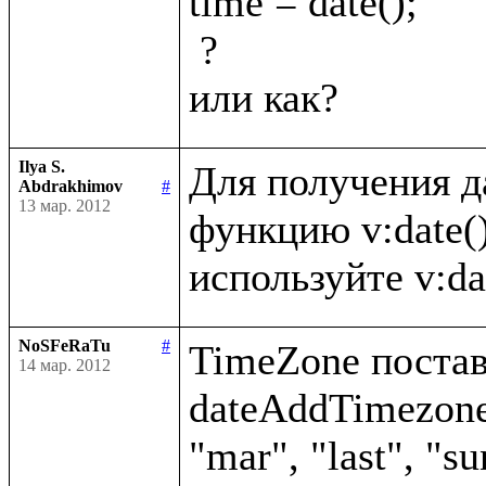
time = date();

 ?

Ilya S.
Для получения д
Abdrakhimov
#
13 мар. 2012
функцию v:date()
NoSFeRaTu
#
TimeZone постави
14 мар. 2012
dateAddTimezone(
"mar", "last", "su