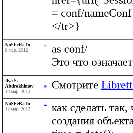
= conf/nameConf
NoSFeRaTu
#
as conf/

9 мар. 2012
Ilya S.
Смотрите 
Librett
Abdrakhimov
#
10 мар. 2012
NoSFeRaTu
#
как сделать так,
12 мар. 2012
создания объекта