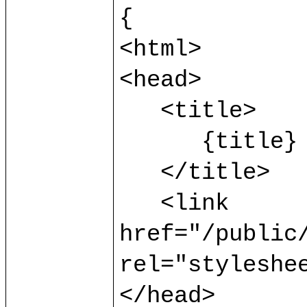
{

<html>

<head>

   <title>

      {title}

   </title>

   <link 
href="/public/
rel="styleshee
</head>
