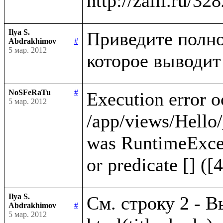
Ilya S.
Приведите полно
Abdrakhimov
#
5 мар. 2012
NoSFeRaTu
#
Execution error o
5 мар. 2012
/app/views/Hello/
was RuntimeExcep
Ilya S.
См. строку 2 - В
Abdrakhimov
#
5 мар. 2012