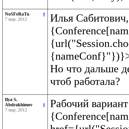
NoSFeRaTu
#
Илья Сабитович, 
7 мар. 2012
{Conference[nam
{url("Session.ch
{nameConf}"})}>
Но что дальше де
Ilya S.
Рабочий вариант:
Abdrakhimov
#
7 мар. 2012
{Conference[name
href={url("Sessio