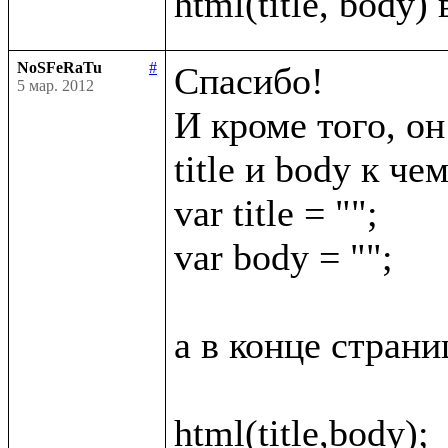
NoSFeRaTu
#
Спасибо!

5 мар. 2012
И кроме того, он
title и body к че
var title = "";

var body = "";

а в конце страни