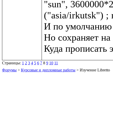
"sun", 3600000*2,
("asia/irkutsk") ;
И по умолчанию с
Но сохраняет на 
Страницы:
1
2
3
4
5
6
7
8
9
10
11
Форумы
>
Курсовые и дипломные работы
> Изучение Libretto