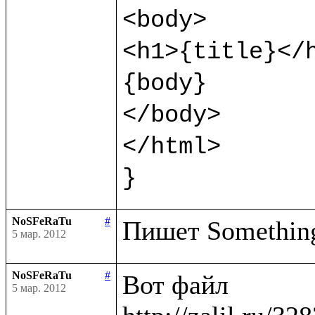
<body>

<h1>{title}</h
{body}

</body>

</html>

}
NoSFeRaTu
#
5 мар. 2012
NoSFeRaTu
#
Вот файл

5 мар. 2012