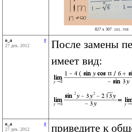
827 x 307
101.7KB
o_a
#
После замены п
27 дек. 2012
имеет вид: 
o_a
#
приведите к общ
27 дек. 2012