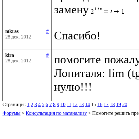
замену
mkras
#
28 дек. 2012
kira
#
помогите пожалу
28 дек. 2012
Лопиталя: lim (tg 
Страницы:
1
2
3
4
5
6
7
8
9
10
11
12
13
14
15
16
17
18
19
20
Форумы
>
Консультация по матанализу
> Помогите решить пре