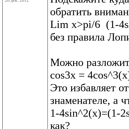
26 дек. 2012
обратить внимани
Lim x>pi/6  (1-4s
без правила Лопи
Можно разложит
cos3x = 4cos^3(x)
Это избавляет от
знаменателе, а ч
1-4sin^2(x)=(1-2s