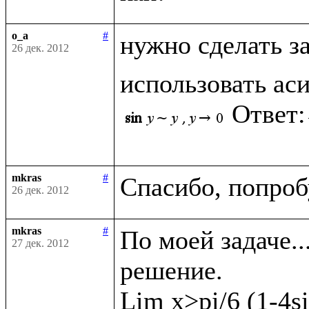
o_a
#
нужно сделать з
26 дек. 2012
использовать ас
Ответ:
mkras
#
26 дек. 2012
mkras
#
По моей задаче..
27 дек. 2012
решение. 

Lim x>pi/6 (1-4si