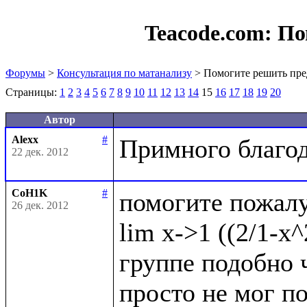
Teacode.com:
По
Форумы
>
Консультация по матанализу
> Помогите решить пре
Страницы:
1
2
3
4
5
6
7
8
9
10
11
12
13
14
15
16
17
18
19
20
Автор
Alexx
#
22 дек. 2012
CoH1K
#
помогите пожалу
26 дек. 2012
lim x->1 ((2/1-x^
группе подобно ч