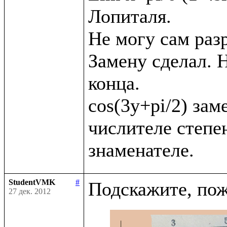
Лопиталя. 

Не могу сам раз
Замену сделал. Н
конца.

cos(3y+pi/2) заме
числителе степен
StudentVMK
#
27 дек. 2012