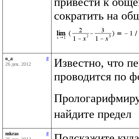
привести к обще
сократить на о
o_a
#
Известно, что п
26 дек. 2012
проводится по ф
Прологарифмиру
mkras
#
Подскажите куда 