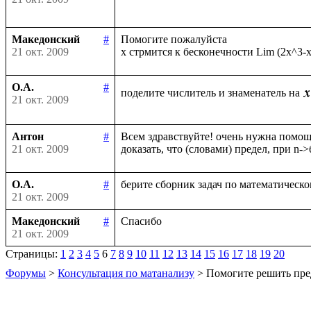
Македонский
#
Помогите пожалуйста

21 окт. 2009
О.А.
#
поделите числитель и знаменатель на
21 окт. 2009
Антон
#
Всем здравствуйте! очень нужна помощь
21 окт. 2009
О.А.
#
21 окт. 2009
Македонский
#
21 окт. 2009
Страницы:
1
2
3
4
5
6
7
8
9
10
11
12
13
14
15
16
17
18
19
20
Форумы
>
Консультация по матанализу
> Помогите решить пре