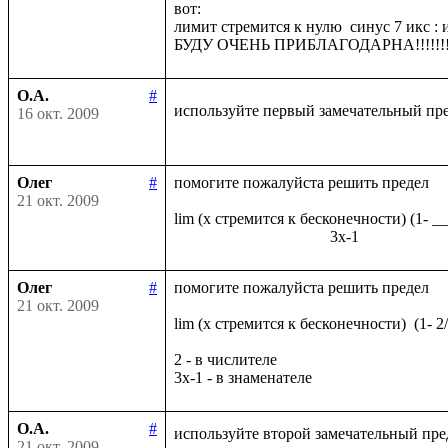
вот:

лимит стремится к нулю  синус 7 икс : и
О.А.
#
используйте первый замечательный пр
16 окт. 2009
Олег
#
помогите пожалуйста решить предел

21 окт. 2009
lim (x стремится к бесконечности) (1- _
Олег
#
помогите пожалуйста решить предел

21 окт. 2009
lim (x стремится к бесконечности)  (1- 2
2 - в числителе

О.А.
#
используйте второй замечательный пре
21 окт. 2009