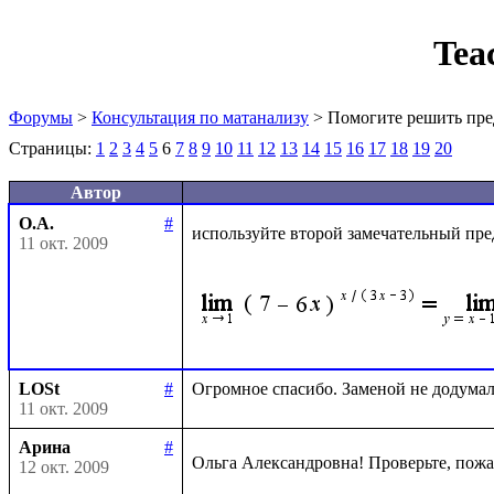
Tea
Форумы
>
Консультация по матанализу
> Помогите решить пре
Страницы:
1
2
3
4
5
6
7
8
9
10
11
12
13
14
15
16
17
18
19
20
Автор
О.А.
#
используйте второй замечательный пре
11 окт. 2009
LOSt
#
11 окт. 2009
Арина
#
Ольга Александровна! Проверьте, пожа
12 окт. 2009