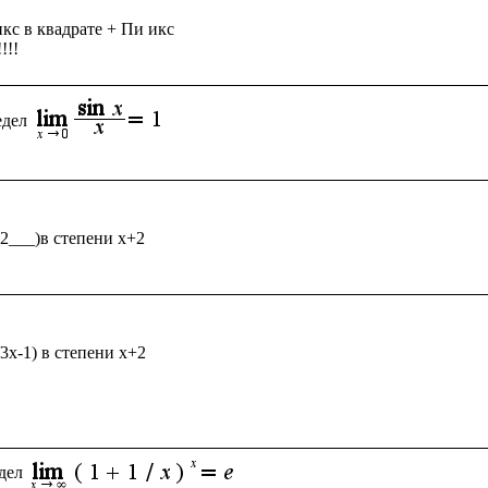
кс в квадрате + Пи икс

едел
_2___)в степени x+2

/3x-1) в степени x+2

дел