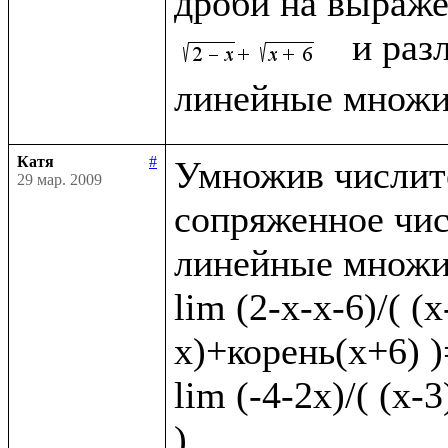
дроби на выраже
  и раз
Катя
#
Умножив числите
29 мар. 2009
сопряженное чис
линейные множит
lim (2-x-x-6)/( (
x)+корень(x+6) )=
lim (-4-2x)/( (x-
)
