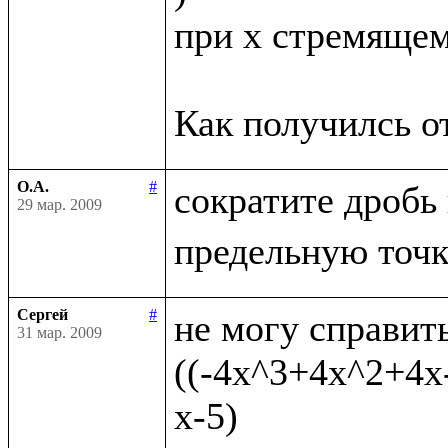
при x стремящемс
О.А.
#
сократите дробь
29 мар. 2009
Сергей
#
не могу справить
31 мар. 2009
((-4x^3+4x^2+4x