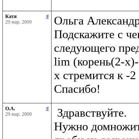
Катя
#
Ольга Александро
29 мар. 2009
Подскажите с че
следующего пред
lim (корень(2-x)-
x стремится к -2

О.А.
#
 Здравствуйте.

29 мар. 2009
Нужно домножить