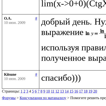
О.А.
#
добрый день. Ну
10 июн. 2009
выражение
используя прави
полученное выра
Kitsune
#
10 июн. 2009
Страницы:
1
2
3
4
5
6
7
8
9
10
11
12
13
14
15
16
17
18
19
20
Форумы
>
Консультация по матанализу
> Помогите решить пре