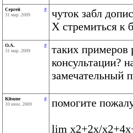
Сергей
#
чуток забл дописа
31 мар. 2009
О.А.
#
таких примеров 
31 мар. 2009
консультации? на
замечательный п
Kitsune
#
помогите пожалус
10 июн. 2009
lim x2+2x/x2+4x+