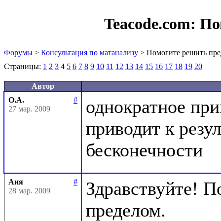
Teacode.com:
По
Форумы
>
Консультация по матанализу
> Помогите решить пре
Страницы:
1
2
3
4
5
6
7
8
9
10
11
12
13
14
15
16
17
18
19
20
Автор
О.А.
#
однократное при
27 мар. 2009
приводит к резул
Аня
#
Здравствуйте! П
28 мар. 2009
пределом.
