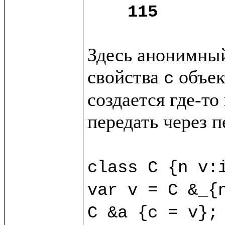
115
Здесь анонимный
свойства 
 объек
c
создается где-то
передать через п
class C {n v:i
var v = C &_{n
C &a {c = v};
