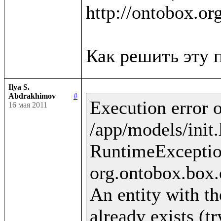
http://ontobox.or
Ilya S.
Abdrakhimov
#
Execution error o
16 мая 2011
/app/models/init.
RuntimeExceptio
org.ontobox.box.
An entity with th
already exists (t