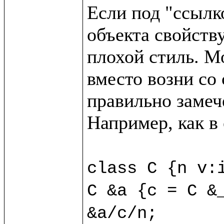
Если под "ссылк
объекта свойству
плохой стиль. М
вместо возни со 
правильно замече
Например, как в
class C {n v:i
C &a {c = C &_
&a/c/n;
