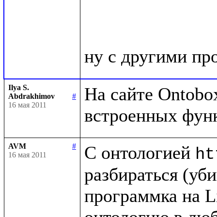
Ilya S.
На сайте Ontobox
Abdrakhimov
#
16 мая 2011
AVM
#
С онтологией 
ht
16 мая 2011
разбираться (убив
программка на Li
онтологию в люб