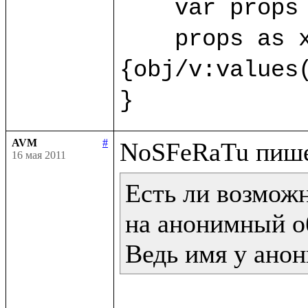
    var props 
    props as x
{obj/v:values(
}
AVM
#
16 мая 2011
Есть ли возможн
на анонимный об
Ведь имя у анон