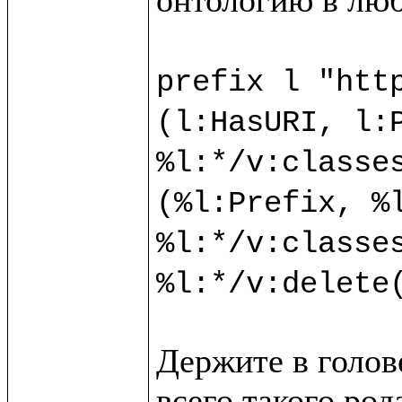
prefix l "http
(l:HasURI, l:P
%l:*/v:classes
(%l:Prefix, %l
%l:*/v:classes
Держите в голове
всего такого ро