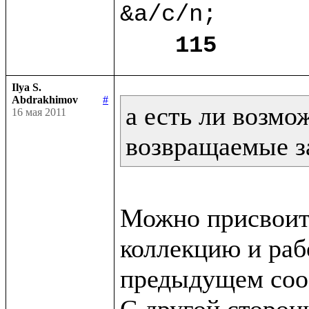
&a/c/n;

115
Ilya S.
Abdrakhimov
#
а есть ли возмо
16 мая 2011
возвращаемые з
Можно присвоит
коллекцию и рабо
предыдущем сооб
С другой сторон