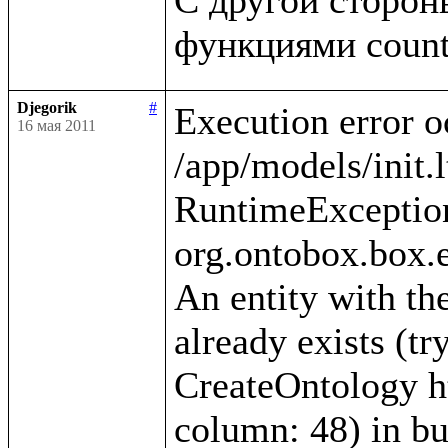
Djegorik
#
Execution error o
16 мая 2011
/app/models/init.l
RuntimeException
org.ontobox.box.e
An entity with the
already exists (tr
CreateOntology htt
column: 48) in bui