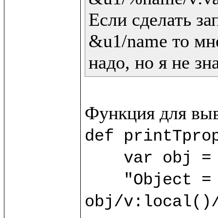
Если сделать зап
&u1/name то мне
надо, но я не зн
def printTprop
    var obj = 
    "Object = "/v:print(); 
obj/v:local()/