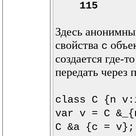
115
Здесь анонимный
свойства 
 объе
c
создается где-то
передать через 
class C {n v:
var v = C &_{
C &a {c = v};
