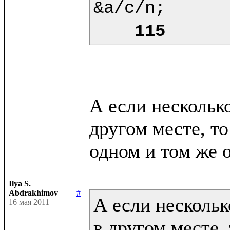
&a/c/n;

115
А если нескольк
другом месте, то
Ilya S.
Abdrakhimov
#
А если нескольк
16 мая 2011
в другом месте, 