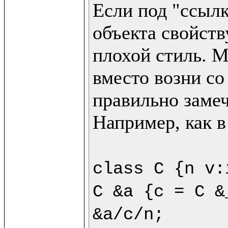
Если под "ссылк
объекта свойству
плохой стиль. М
вместо возни со
правильно замеч
Например, как в
class C {n v:
C &a {c = C &
&a/c/n;
