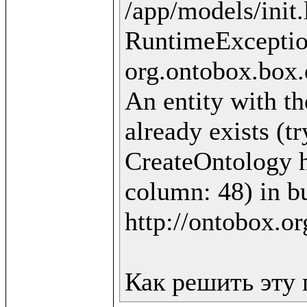
/app/models/init.
RuntimeExceptio
org.ontobox.box.
An entity with th
already exists (t
CreateOntology ht
column: 48) in bu
http://ontobox.or