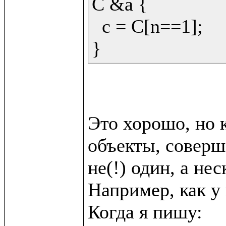
C &a {

  c = C[n==1];

Это хорошо, но к
объекты, соверш
не(!) один, а неск
Например, как у в
Когда я пишу:
