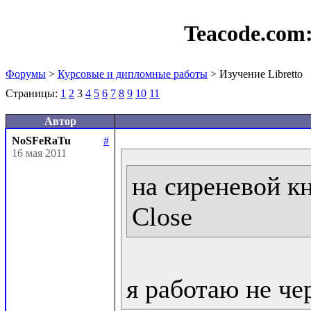
Teacode.com
Форумы
>
Курсовые и дипломные работы
> Изучение Libretto
Страницы:
1
2
3
4
5
6
7
8
9
10
11
Автор
NoSFeRaTu
#
16 мая 2011
на сиреневой кн
Close
я работаю не че