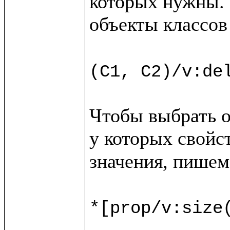
которых нужны. 
объекты классов
(C1, C2)/v:de
Чтобы выбрать о
у которых свойс
значения, пишем

*[prop/v:size