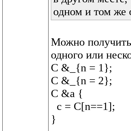
одном и том же 
Можно получить 
одного или неско
C &_{n = 1};

C &_{n = 2};

C &a {

  c = C[n==1];
