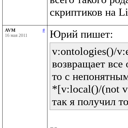
AVM
#
16 мая 2011
v:ontologies()/v:e
возвращает все 
то с непонятным
*[v:local()/(not v: