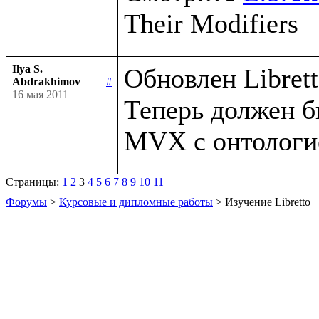
Ilya S.
Обновлен Libretto
Abdrakhimov
#
16 мая 2011
Теперь должен б
Страницы:
1
2
3
4
5
6
7
8
9
10
11
Форумы
>
Курсовые и дипломные работы
> Изучение Libretto