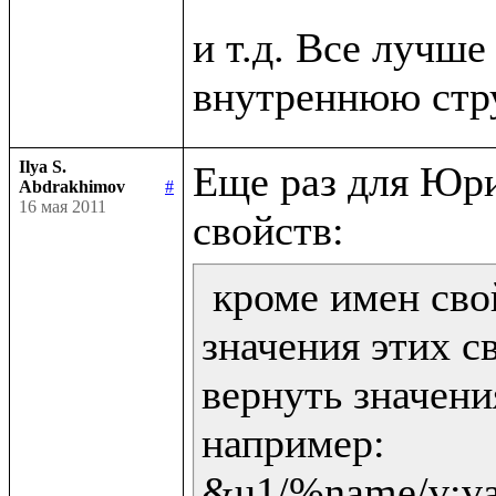
и т.д. Все лучше 
Ilya S.
Еще раз для Юри
Abdrakhimov
#
16 мая 2011
 кроме имен сво
значения этих св
вернуть значени
например:

&u1/%name/v:val