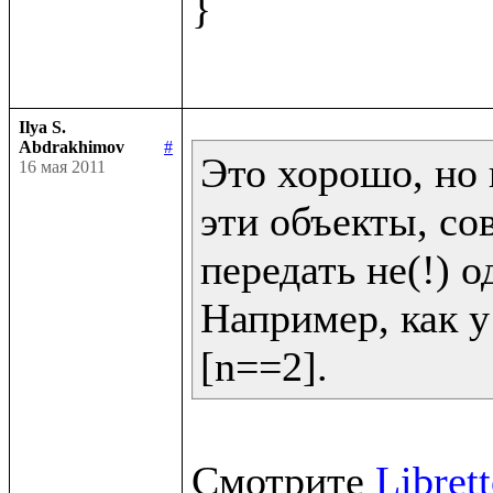
}

Ilya S.
Abdrakhimov
#
Это хорошо, но 
16 мая 2011
эти объекты, со
передать не(!) од
Например, как у 
[n==2].
Смотрите 
Libret