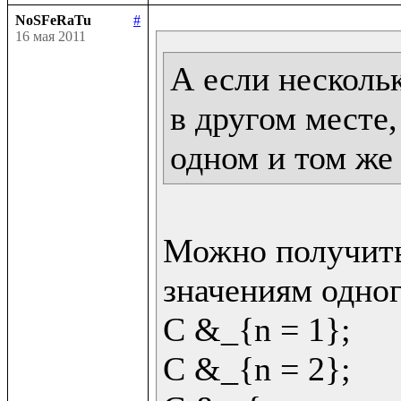
NoSFeRaTu
#
16 мая 2011
А если несколь
в другом месте,
одном и том же
Можно получить
значениям одног
C &_{n = 1};

C &_{n = 2};
