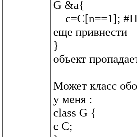
G &a{

    c=C[n==1]; #Подскажите как C &_{n = 2}; сюда 
еще привнести

}

объект пропадает
Может класс обо
у меня :

class G {

c C;
