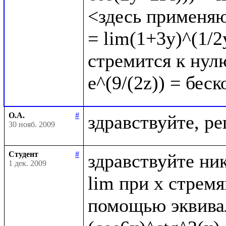
<здесь применяю
= lim(1+3y)^(1/2y
стремится к нулю
О.А.
#
30 нояб. 2009
Студент
#
здравствуйте ник
1 дек. 2009
lim при x стрем
помощью эквивал