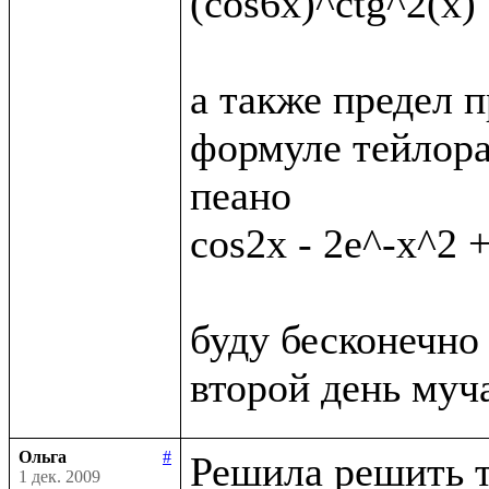
(cos6x)^ctg^2(x)

а также предел п
формуле тейлора
пеано

cos2x - 2e^-x^2 +
буду бесконечно 
Ольга
#
Решила решить т
1 дек. 2009