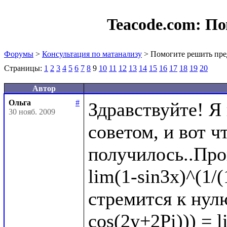
Teacode.com:
По
Форумы
>
Консультация по матанализу
> Помогите решить пре
Страницы:
1
2
3
4
5
6
7
8
9
10
11
12
13
14
15
16
17
18
19
20
Автор
Ольга
#
Здравствуйте! Я
30 нояб. 2009
советом, и вот чт
получилось..Про
lim(1-sin3x)^(1/(
стремится к нулю
cos(2y+2Pi))) = l