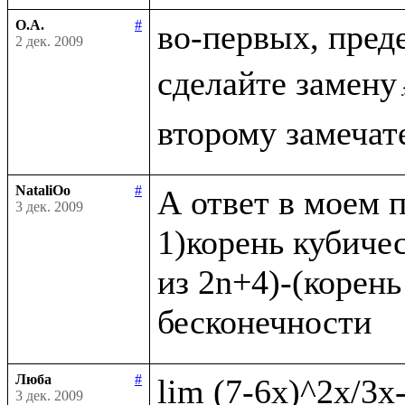
О.А.
#
во-первых, пред
2 дек. 2009
сделайте замену
NataliOo
#
А ответ в моем п
3 дек. 2009
1)корень кубичес
из 2n+4)-(корень
Люба
#
3 дек. 2009