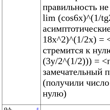
правильность не 
lim (cos6x)^(1/t
асимптотические 
18x^2)^(1/2x) = <
стремится к нулю
(3y/2^(1/2))) = 
замечательный пр
(получили число 
О.А.
#