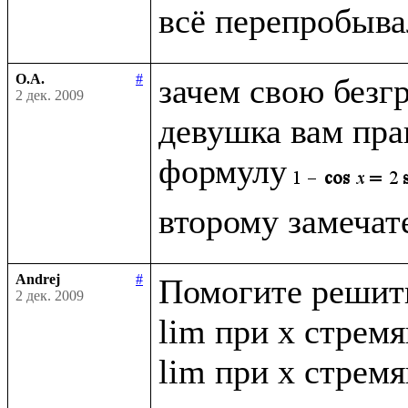
О.А.
#
зачем свою безг
2 дек. 2009
девушка вам прав
формулу
Andrej
#
Помогите решить
2 дек. 2009
lim при x стремящ