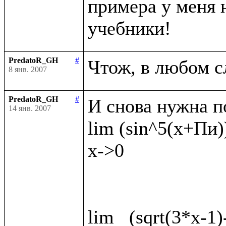
примера у меня н
PredatoR_GH
#
8 янв. 2007
PredatoR_GH
#
И снова нужна п
14 янв. 2007
lim (sin^5(x+Пи))
x->0

lim   (sqrt(3*x-1