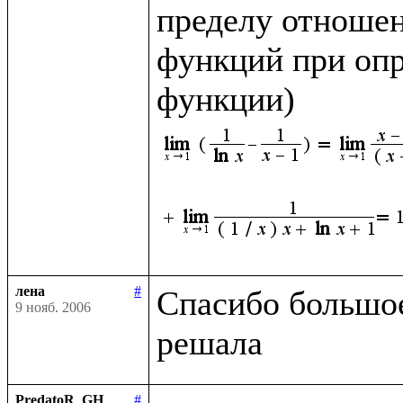
пределу отношен
функций при опр
функции)
лена
#
Спасибо большое,
9 нояб. 2006
PredatoR_GH
#