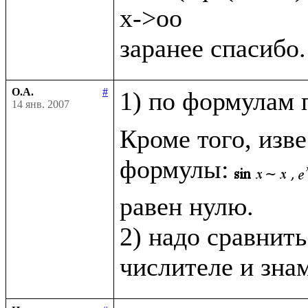
x->oo

О.А.
#
1) по формулам 
14 янв. 2007
Кроме того, изв
формулы:
равен нулю.

2) надо сравнить