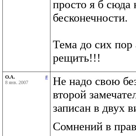
просто я б сюда н
бесконечности.

Тема до сих пор 
О.А.
#
Не надо свою бе
8 янв. 2007
второй замечате
записан в двух в
Сомнений в прав