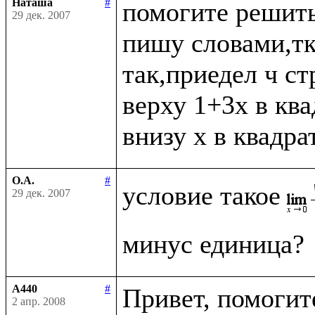
Наташа
#
помогите решить
29 дек. 2007
пишу словами,тк 
так,приедел ч ст
верху 1+3x в ква
О.А.
#
условие такое
29 дек. 2007
A440
#
Привет, помогите
2 апр. 2008