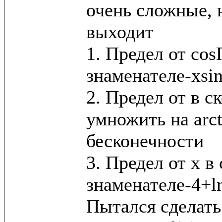
очень сложные, н
выходит

1. Предел от cos
знаменателе-xsin
2. Предел от в с
умножить на arct
бесконечности

3. Предел от x в 
знаменателе-4+ln
Пытался сделать 