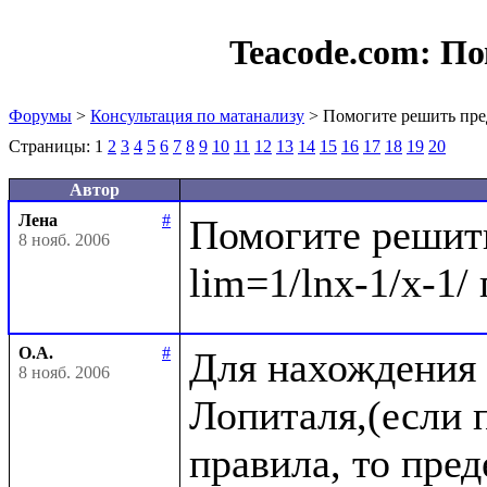
Teacode.com:
По
Форумы
>
Консультация по матанализу
> Помогите решить пре
Страницы:
1
2
3
4
5
6
7
8
9
10
11
12
13
14
15
16
17
18
19
20
Автор
Лена
#
Помогите решить
8 нояб. 2006
О.А.
#
Для нахождения 
8 нояб. 2006
Лопиталя,(если п
правила, то пре