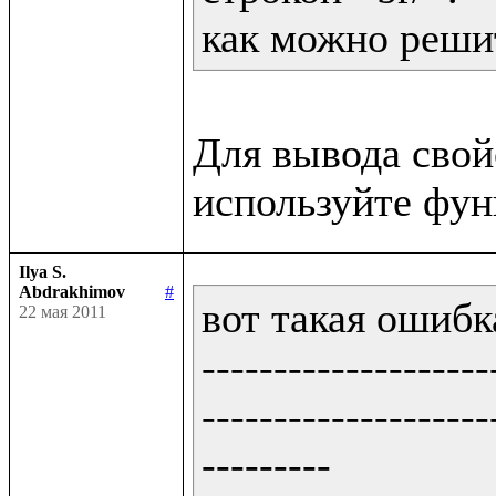
как можно решит
Для вывода сво
Ilya S.
Abdrakhimov
#
вот такая ошибка
22 мая 2011
--------------------
--------------------
---------
