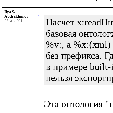
Ilya S.
Abdrakhimov
#
Насчет x:readHtm
23 мая 2011
базовая онтолог
%v:, а %x:(xml) 
без префикса. Гд
в примере built-
нельзя экспорти
Эта онтология "п