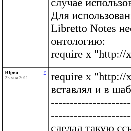
случае использов
Для использова
Libretto Notes н
онтологию:

Юрий
#
require x "http:/
23 мая 2011
вставлял и в шаб
---------------------
---------------------
сделал такую ссы