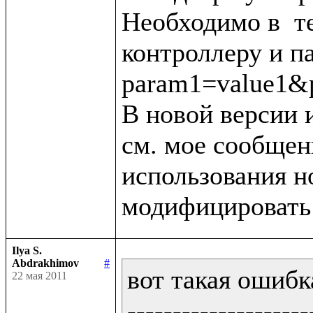
Необходимо в  тег
контроллеру и п
param1=value1&p
В новой версии 
см. мое сообщени
использования н
Ilya S.
Abdrakhimov
#
вот такая ошибка
22 мая 2011
--------------------