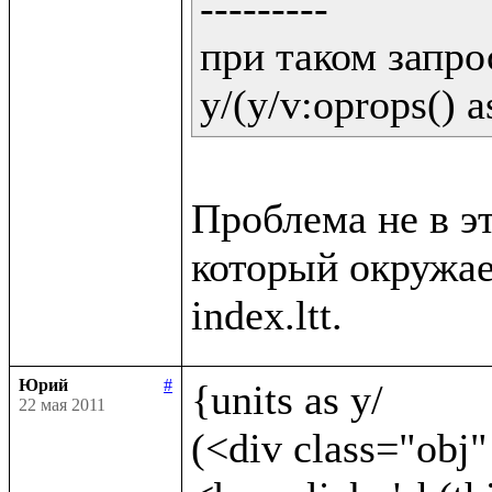
---------

при таком запрос
y/(y/v:oprops() a
Проблема не в эт
который окружает
Юрий
#
{units as y/	

22 мая 2011
(<div class="obj"