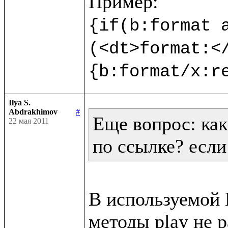
{if(b:format a
(<dt>format:<
{b:format/x:r
Ilya S.
Abdrakhimov
#
Еще вопрос: как
22 мая 2011
по ссылке? если
В используемой В
методы play не р