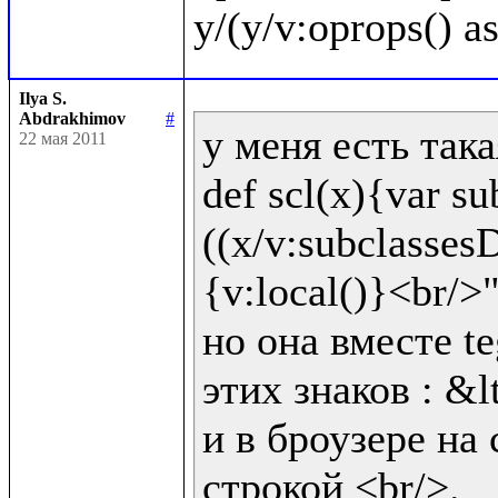
Ilya S.
Abdrakhimov
#
у меня есть така
22 мая 2011
def scl(x){var sub
((x/v:subclassesD
{v:local()}<br/>"!
но она вместе te
этих знаков : &lt
и в броузере на 
строкой <br/>.
