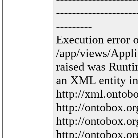
--------------------
---------

Execution error o
/app/views/Applic
raised was Runti
an XML entity in 
http://xml.ontobo
http://ontobox.org
http://ontobox.org
http://ontobox.org