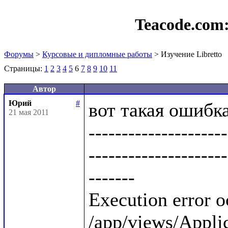
Teacode.com
Форумы
>
Курсовые и дипломные работы
> Изучение Libretto
Страницы:
1
2
3
4
5
6
7
8
9
10
11
Автор
Юрий
#
вот такая ошибка:
21 мая 2011
---------------------
---------------------
-------

Execution error o
/app/views/Applica