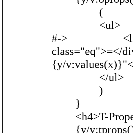
		(

		<ul>

#->			<li><b>{v:local()}</b> <div 
class="eq">=</di
{y/v:values(x)}"<
		</ul>

		)

	}

	<h4>T-Properties:</h4>

	{y/v:tprops() as x/
