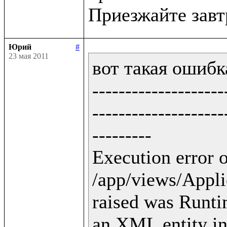
Юрий
#
23 мая 2011
вот такая ошибка
--------------------
--------------------
---------

Execution error o
/app/views/Applic
raised was Runti
an XML entity in 