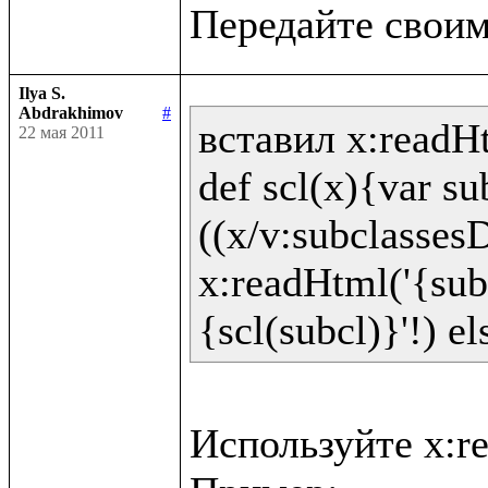
Ilya S.
Abdrakhimov
#
вставил x:readHt
22 мая 2011
def scl(x){var sub
((x/v:subclassesD
x:readHtml('{sub
Используйте x:re