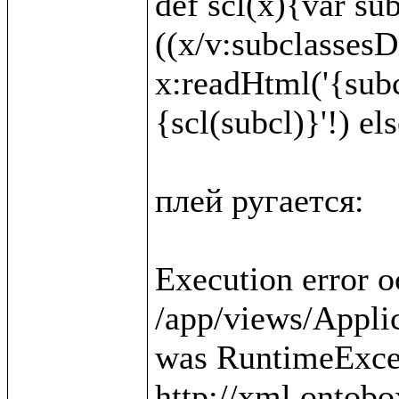
def scl(x){var sub
((x/v:subclassesDi
x:readHtml('{subc
{scl(subcl)}'!) else
плей ругается:

Execution error o
/app/views/Applica
was RuntimeExcep
http://xml.ontobo