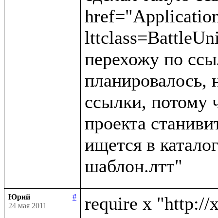
href="Applicatio
lttclass=BattleUn
перехожу по ссыл
планировалось, н
ссылки, потому 
проекта станивит
ищется в каталог
Юрий
#
require x "http://
24 мая 2011