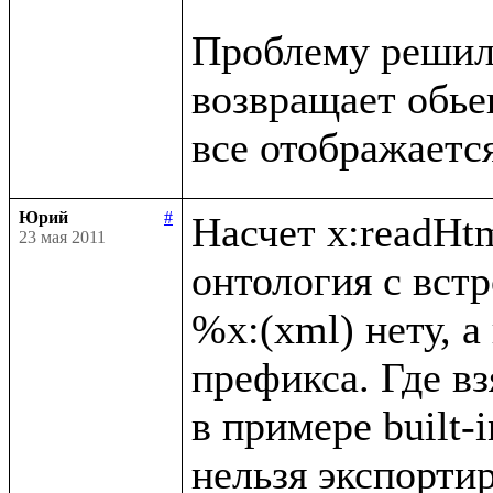
Проблему решил, 
возвращает обьект
Юрий
#
Насчет x:readHtm
23 мая 2011
онтология с вст
%x:(xml) нету, а
префикса. Где вз
в примере built-i