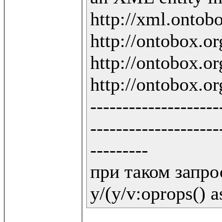
http://xml.ontobo
http://ontobox.org
http://ontobox.org
http://ontobox.org
--------------------
--------------------
---------

при таком запрос
y/(y/v:oprops() a