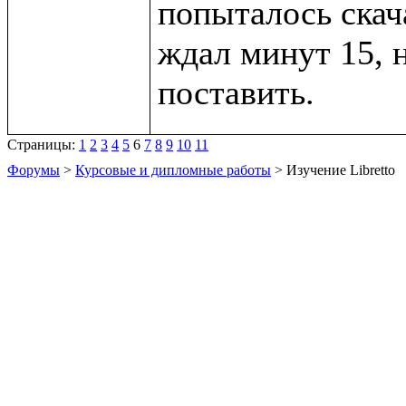
попыталось скача
ждал минут 15, 
Страницы:
1
2
3
4
5
6
7
8
9
10
11
Форумы
>
Курсовые и дипломные работы
> Изучение Libretto