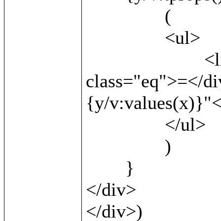
		(

		<ul>

			<li><b>{v:local()}</b> <div 
class="eq">=</di
{y/v:values(x)}"<
		</ul>

		)

	}

</div>		

</div>)
