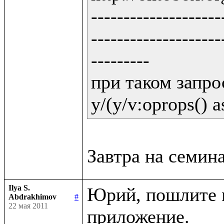
--------------------
--------------------
---------

при таком запрос
y/(y/v:oprops() a
Ilya S.
Юрий, пошлите м
Abdrakhimov
#
22 мая 2011
приложение.
