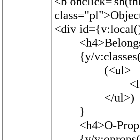
<b onclick='sh(th
class="pl">Object
<div id={v:local()
	<h4>Belongs to:</h4>

	{y/v:classes()/

		(<ul>

			<li>{v:local()}</li>

		</ul>)

	}

	<h4>O-Properties:</h4>

	{y/v:oprops() as x/
