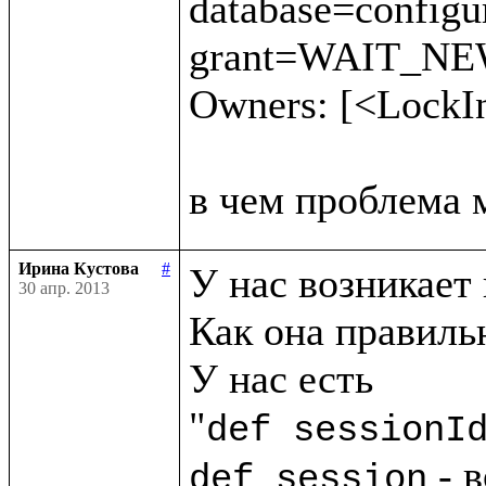
database=config
grant=WAIT_NEW 
Owners: [<LockI
Ирина Кустова
#
У нас возникает 
30 апр. 2013
Как она правильн
У нас есть

"
def sessionI
 - 
def session