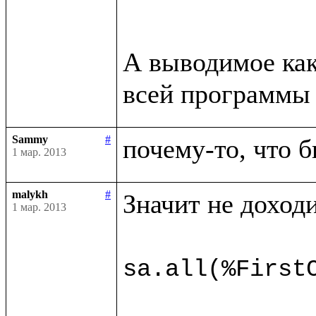
А выводимое как
всей программы 
Sammy
#
почему-то, что б
1 мар. 2013
malykh
#
Значит не доходи
1 мар. 2013
sa.all(%First