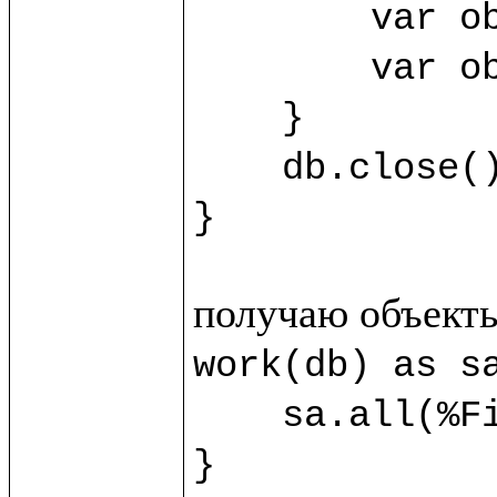
	var obj3 = sb.new(%SecondClass) {title="Third"}

	var obj4 = sb.new(%SecondClass) {title="Fourth"}

    }

    db.close()

}
work(db) as sa
    sa.all(%FirstClass).title.println()

}