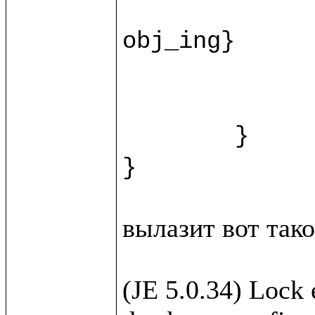
		recipe.{fn = ""; instructions = ""; duration = ""
obj_ing}

		var ingr = w.new(%Ingridi
		html.view/recipeForm(recipe, 
	}

вылазит вот такое
(JE 5.0.34) Lock