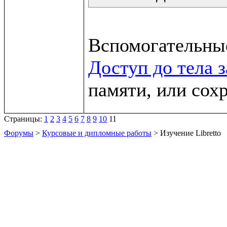
Доступ до тела 
памяти, или сох
Страницы:
1
2
3
4
5
6
7
8
9
10
11
Форумы
>
Курсовые и дипломные работы
> Изучение Libretto