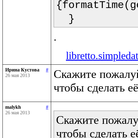
{formatTime(g
  }  
libretto.simpleda
Ирина Кустова
#
Скажите пожалуйс
26 мая 2013
malykh
#
26 мая 2013
Скажите пожалуй
чтобы сделать её