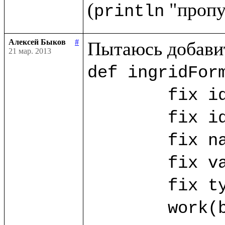
(
println
Алексей Быков
#
21 мар. 2013
def ingridForm
	fix id_ing = ("id_ing".params!)

	fix id_ing_rec = ("id_ing_rec".params!)

	fix name_ing? = ("name".params!)

	fix value_ing? = ("value".params!)

	fix type_ing? = ("type".params!)

	work(base.db) as w.{
