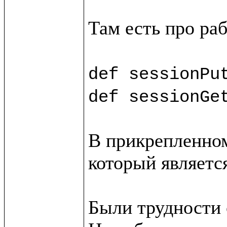
Там есть про раб
def sessionPu
def sessionGe
В прикрепленном
который является
Были трудности с