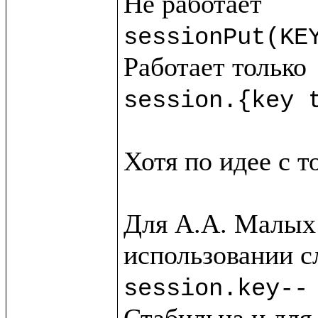
sessionPut(KE
session.{key 
Хотя по идее с т
Для А.А. Малых 
session.key--
Стабильна и для