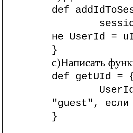
def addIdToSes
	sess
не UserId = uI
}
def getUId = {
	UserId.session!?("guest") //?() - обработчик пустоты, возвращает 
"guest", если 
}