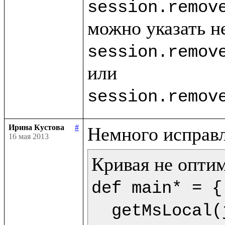
session.remov
session.remov
session.remov
Ирина Кустова
#
16 мая 2013
def main* = {

  getMsLocal(jMs,9) as dt.println(<<%{formatDate(getDate(dt),"dd.mm.yyyy")} %