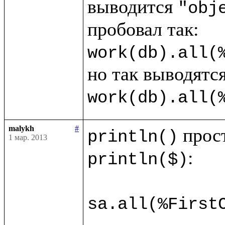
выводится 
"obj
work(db).all(
work(db).all(
malykh
#
println()
1 мар. 2013
:

println($)
sa.all(%First