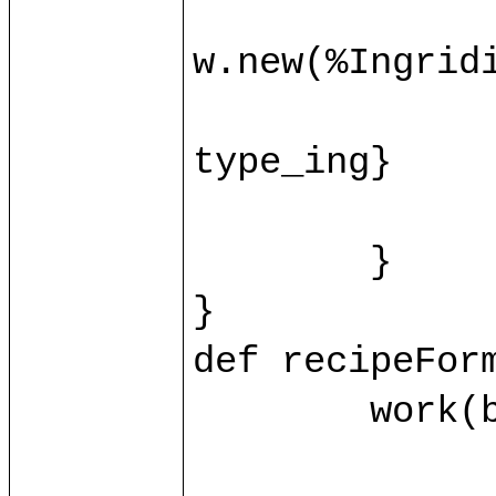
		var ingridient = base.ingrid(id_ing.toInt)?{c
w.new(%Ingridie
		ingridient.{name = name_ing; value = value_ing
type_ing}

		control/recipeFormProcessIng(ingridient, id_i
	}

}

def recipeForm
	work(base.db) as w.{

		var recipe = base.recipe(id.toInt)?{case _ => w.new(