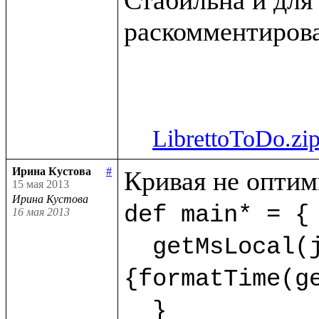
раскомментирова
LibrettoToDo.zi
Ирина Кустова
#
15 мая 2013
Ирина Кустова
def main* = {

16 мая 2013
  getMsLocal(jMs,9) as dt.println(<<%{formatDate(getDate(dt),"dd.mm.yyyy")} %
{formatTime(ge
  }  