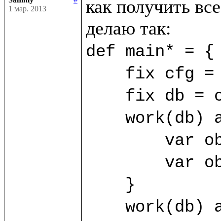
как получить все
1 мар. 2013
def main* = {

    fix cfg = SimpleConfig((%FirstClass, %SecondClass))

    fix db = cfg.open("/home/sammy/bdb")

    work(db) as sa {

	var obj1 = sa.new(%FirstClass) {title="First"}

	var obj2 = sa.new(%FirstClass) {title="Second"}

    }

    work(db) as sb {
