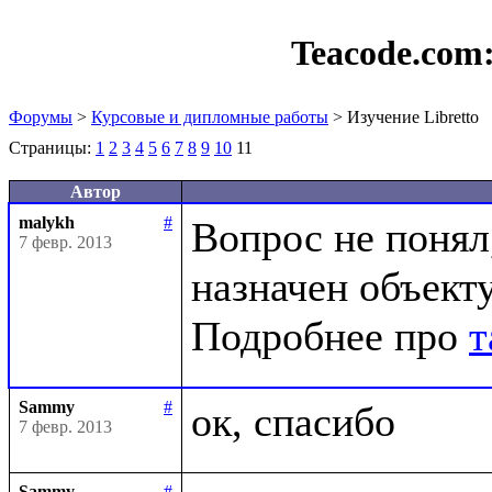
Teacode.com
Форумы
>
Курсовые и дипломные работы
> Изучение Libretto
Страницы:
1
2
3
4
5
6
7
8
9
10
11
Автор
malykh
#
Вопрос не понял,
7 февр. 2013
назначен объекту
Подробнее про 
т
Sammy
#
7 февр. 2013
Sammy
#