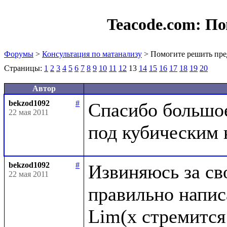
Teacode.com:
По
Форумы
>
Консультация по матанализу
> Помогите решить пре
Страницы:
1
2
3
4
5
6
7
8
9
10
11
12
13
14
15
16
17
18
19
20
Автор
bekzod1092
#
Спасибо большое,
22 мая 2011
bekzod1092
#
Извиняюсь за сво
22 мая 2011
правильно написа
Lim(x стремится 