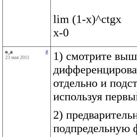
lim (1-x)^ctgx

o_a
#
1) смотрите выш
23 мая 2011
дифференцироват
отдельно и подст
используя первы
2) предваритель
подпредельную ф