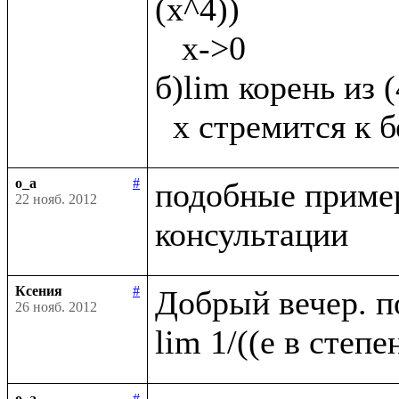
(х^4))

   х->0

б)lim корень из 
o_a
#
подобные пример
22 нояб. 2012
Ксения
#
Добрый вечер. п
26 нояб. 2012
o_a
#