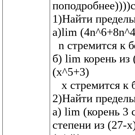
поподробнее))))с
1)Найти пределы:
а)lim (4n^6+8n^4
  n стремится к бесконечности

б) lim корень из 
(x^5+3)

   x стремится к бесконечности

2)Найти пределы
а) lim (корень 3 
степени из (27-х)