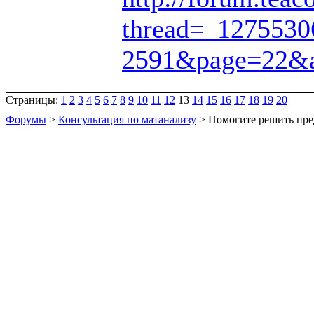
thread=_1275530
2591&page=22&a
Страницы:
1
2
3
4
5
6
7
8
9
10
11
12
13
14
15
16
17
18
19
20
Форумы
>
Консультация по матанализу
> Помогите решить пре