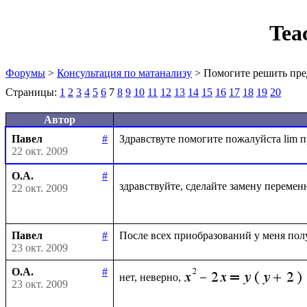
Tea
Форумы
>
Консультация по матанализу
> Помогите решить пре
Страницы:
1
2
3
4
5
6
7
8
9
10
11
12
13
14
15
16
17
18
19
20
Автор
Павел
#
22 окт. 2009
О.А.
#
здравствуйте, сделайте замену перемен
22 окт. 2009
Павел
#
23 окт. 2009
О.А.
#
нет, неверно,
23 окт. 2009