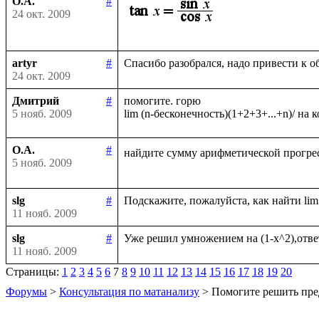
О.А.
#
24 окт. 2009
artyr
#
24 окт. 2009
Дмитрий
#
помогите. горю

5 нояб. 2009
О.А.
#
найдите сумму арифметической прогрес
5 нояб. 2009
slg
#
11 нояб. 2009
slg
#
11 нояб. 2009
Страницы:
1
2
3
4
5
6
7
8
9
10
11
12
13
14
15
16
17
18
19
20
Форумы
>
Консультация по матанализу
> Помогите решить пре