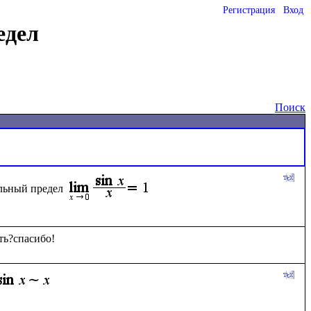
Регистрация
Вход
едел
Поиск
ельный предел