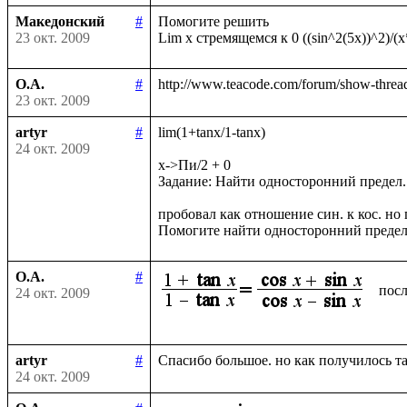
Македонский
#
Помогите решить

23 окт. 2009
О.А.
#
23 окт. 2009
artyr
#
lim(1+tanx/1-tanx)

24 окт. 2009
x->Пи/2 + 0

Задание: Найти односторонний предел.

пробовал как отношение син. к кос. но п
О.А.
#
посл
24 окт. 2009
artyr
#
24 окт. 2009