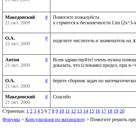
Македонский
#
Помогите пожалуйста

21 окт. 2009
О.А.
#
поделите числитель и знаменатель на
21 окт. 2009
Антон
#
Всем здравствуйте! очень нужна помощь
21 окт. 2009
О.А.
#
21 окт. 2009
Македонский
#
21 окт. 2009
Страницы:
1
2
3
4
5
6
7
8
9
10
11
12
13
14
15
16
17
18
19
20
Форумы
>
Консультация по матанализу
> Помогите решить пре