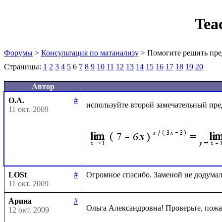
Tea
Форумы
>
Консультация по матанализу
> Помогите решить пре
Страницы:
1
2
3
4
5
6
7
8
9
10
11
12
13
14
15
16
17
18
19
20
Автор
О.А.
#
используйте второй замечательный пре
11 окт. 2009
LOSt
#
11 окт. 2009
Арина
#
Ольга Александровна! Проверьте, пожа
12 окт. 2009