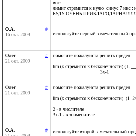
вот:

лимит стремится к нулю  синус 7 икс : и
О.А.
#
используйте первый замечательный пр
16 окт. 2009
Олег
#
помогите пожалуйста решить предел

21 окт. 2009
lim (x стремится к бесконечности) (1- _
Олег
#
помогите пожалуйста решить предел

21 окт. 2009
lim (x стремится к бесконечности)  (1- 2
2 - в числителе

О.А.
#
используйте второй замечательный пре
21 окт. 2009