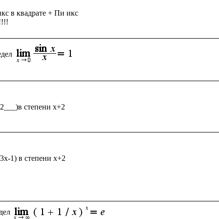
кс в квадрате + Пи икс

едел
_2___)в степени x+2

/3x-1) в степени x+2

дел