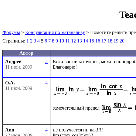
Tea
Форумы
>
Консультация по матанализу
> Помогите решить пре
Страницы:
1
2
3
4
5
6
7
8
9
10
11
12
13
14
15
16
17
18
19
20
Автор
Андрей
#
Если вас не затруднит, можно поподробн
11 июн. 2009
О.А.
#
11 июн. 2009
замечательный предел
Ann
#
не получается ни как!!!!

22 июн. 2009
lim (cosx-cos3x)/x^2
