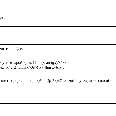
же второй день.1Lim(x-arctgx)/x^3/
