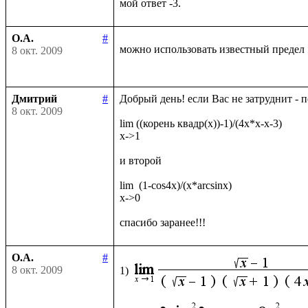
О.А.
#
можно использовать известный предел
8 окт. 2009
Дмитрий
#
Добрый день! если Вас не затруднит - 
8 окт. 2009
lim ((корень квадр(x))-1)/(4x*x-x-3)

x->1

и второй

lim  (1-cos4x)/(x*arcsinx)

x->0

О.А.
#
8 окт. 2009
1)