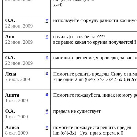
О.А.
#
22 июн. 2009
Ann
#
cos альфа= cos бетта ????

22 июн. 2009
О.А.
#
22 июн. 2009
Лена
#
Помогите решить пределы.Сижу с ними у
7 июл. 2009
Анита
#
1 окт. 2009
О.А.
#
1 окт. 2009
Алиса
#
помогите пожалуйста решить предел

8 окт. 2009
lim (e^(-3x)_ 1)/x  при х стрем. к 0
